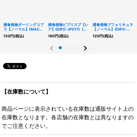
捕食植物ダーリングコブ
捕食植物ビブリスプ【レ
捕食植物ブフォリキュラ
ラ【ノーマル】{MACR-
ア】{DIFO-JP017}《モ
【ノーマル】{DIFO-
JP010}《モンスター》
ンスター》
JP018}《モンスター》
120
円
(税込)
180
円
(税込)
120
円
(税込)
【在庫数について】
商品ページに表示されている在庫数は通販サイト上の
在庫数となります。各店舗の在庫数とは異なりますの
でご注意ください。