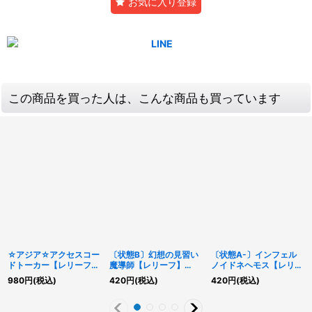
お気に入り登録
この商品を買った人は、こんな商品も買っています
☆アジア☆アクセスコー
〔状態B〕幻想の見習い
〔状態A-〕インフェル
ドトーカー【レリーフ】
魔導師【レリーフ】
ノイドネヘモス【レリー
{アジアHC01-JP047}
{QCCU-JP005}《モン
フ】{SECE-JP019}《モ
980
円
(税込)
420
円
(税込)
420
円
(税込)
《リンク》
スター》
ンスター》