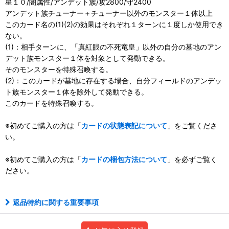
星１０/闇属性/アンデット族/攻2800/守2400
アンデット族チューナー＋チューナー以外のモンスター１体以上
このカード名の(1)(2)の効果はそれぞれ１ターンに１度しか使用でき
ない。
(1)：相手ターンに、「真紅眼の不死竜皇」以外の自分の墓地のアン
デット族モンスター１体を対象として発動できる。
そのモンスターを特殊召喚する。
(2)：このカードが墓地に存在する場合、自分フィールドのアンデッ
ト族モンスター１体を除外して発動できる。
このカードを特殊召喚する。
※初めてご購入の方は「
カードの状態表記について
」をご覧くださ
い。
※初めてご購入の方は「
カードの梱包方法について
」を必ずご覧く
ださい。
返品特約に関する重要事項