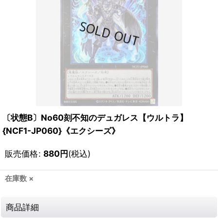
〔状態B〕No60刻不知のデュガレス【ウルトラ】
{NCF1-JP060}《エクシーズ》
販売価格
:
880
円
(税込)
在庫数 ×
商品詳細