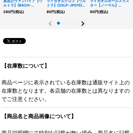
真血公ヴァンパイア【ウ
ライゼオルクロス【ウル
ライゼオルホールスラス
ルトラ】{BACH-
トラ】{25LP-JP015}
ター【ノーマル】
JP045}《エクシーズ》
《魔法》
{DBCB-JP010}《罠》
280
円
(税込)
80
円
(税込)
80
円
(税込)
【在庫数について】
商品ページに表示されている在庫数は通販サイト上の
在庫数となります。各店舗の在庫数とは異なりますの
でご注意ください。
【商品名と商品画像について】
商品説明欄にて特別な記載が無い場合、商品名に記載