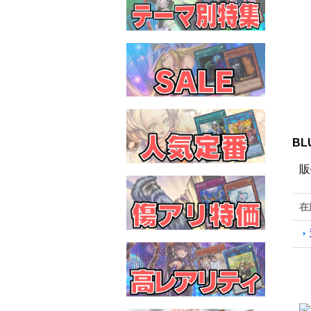
BL
販
在