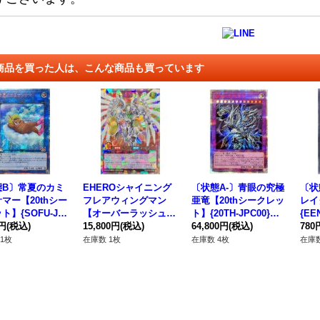
商品を買った人は、こんな商品も買っています
態B〕常夏のカミ
EHEROシャイニング
〔状態A-〕青眼の究極
〔状
マー【20thシー
フレアウィングマン
亜竜【20thシークレッ
レイ
ト】{SOFU-JP
【オーバーラッシュレ
ト】{20TH-JPC00}
{EE
}《リンク》
0円
(税込)
ア】{RD/KP18-JP000}
15,800円
(税込)
《融合》
64,800円
(税込)
780
《RDフュージョン》
1枚
在庫数 1枚
在庫数 4枚
在庫数