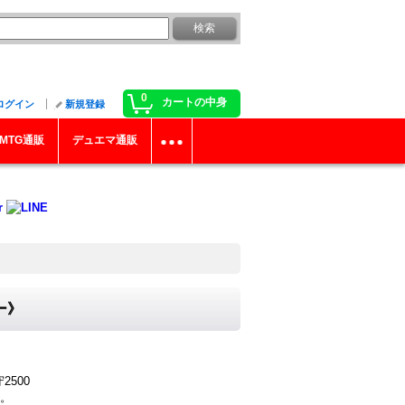
0
カートの中身
ログイン
新規登録
MTG通販
デュエマ通販
ター》
2500
。