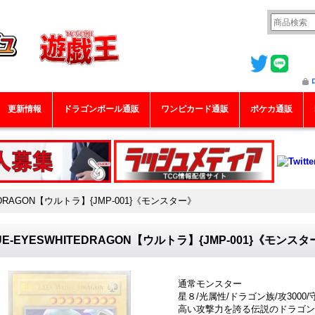
更新情報
ドラゴンボール通販
ワンピカード通販
ポケカ通販
TEDRAGON【ウルトラ】{JMP-001}《モンスター》
UE-EYESWHITEDRAGON【ウルトラ】{JMP-001}《モンス
通常モンスター
星８/光属性/ドラゴン族/攻3000/守
高い攻撃力を誇る伝説のドラゴン