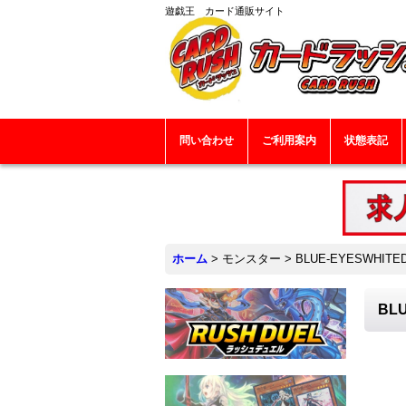
遊戯王 カード通販サイト
問い合わせ
ご利用案内
状態表記
ホーム
>
モンスター
>
BLUE-EYESWHI
BL