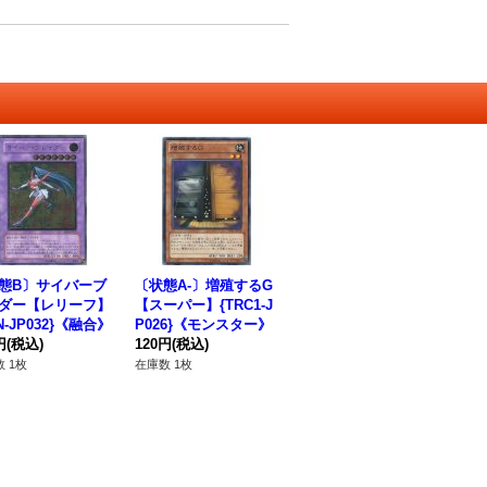
態B〕サイバーブ
〔状態A-〕増殖するG
ダー【レリーフ】
【スーパー】{TRC1-J
N-JP032}《融合》
P026}《モンスター》
円
(税込)
120円
(税込)
 1枚
在庫数 1枚