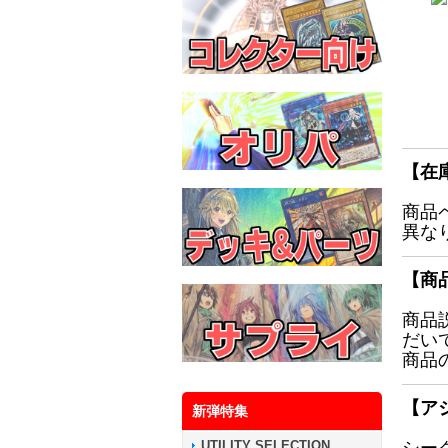
【在
商品
異な
【商
商品
だい
商品
【ア
新弾特集
UTILITY SELECTION