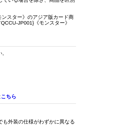
している場合を除き、商品を区別
}《モンスター》のアジア版カード商
CU-JP001}《モンスター》
い。
は
こちら
でも外装の仕様がわずかに異なる