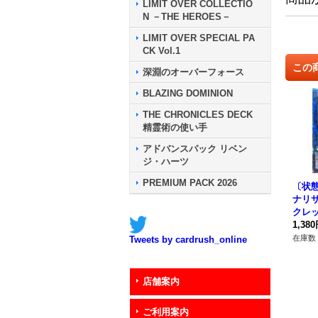
LIMIT OVER COLLECTIO
N －THE HEROES－
LIMIT OVER SPECIAL PA
CK Vol.1
この
深淵のオーバーフォース
BLAZING DOMINION
THE CHRONICLES DECK
精霊術の使い手
アドバンスパック リベン
ジ・ハーツ
PREMIUM PACK 2026
〔状
ナリサ
クレッ
049
1,38
在庫数 
Tweets by cardrush_online
店舗案内
ご利用案内