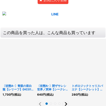
この商品を買った人は、こんな商品も買っています
〔状態A-〕青眼の亜白
〔状態A-〕閉ザサレシ
トポロジックトゥリスバ
龍【レリーフ】{HC01-
世界ノ冥神【シークレッ
エナ【シークレット】
JP008}《モンスター》
ト】{BLVO-JP050}
{FLOD-JP036}《リン
1,730
円
(税込)
640
円
(税込)
280
円
(税込)
《リンク》
ク》