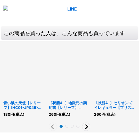
この商品を買った人は、こんな商品も買っています
青い涙の天使【レリー
〔状態A-〕地獄門の契
〔状態A-〕セリオンズ
フ】{HC01-JP045}
約書【レリーフ】
イレギュラー【プリズマ
《魔法》
{QCCP-JP087}《魔
ティックシークレット】
180
円
(税込)
260
円
(税込)
260
円
(税込)
法》
{POTE-JP009}《モン
スター》