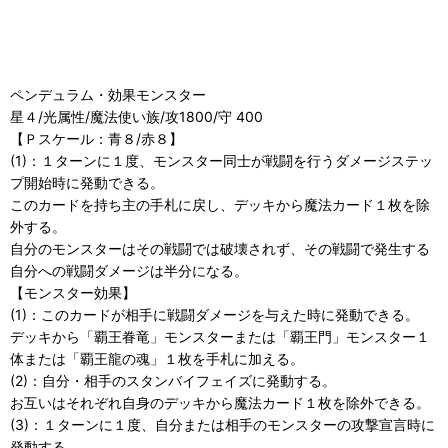
ペンデュラム・効果モンスター
星４/光属性/魔法使い族/攻1800/守 400
【Ｐスケール：青８/赤８】
(1)：１ターンに１度、モンスター同士が戦闘を行うダメージステッ
プ開始時に発動できる。
このカードを持ち主の手札に戻し、デッキから魔法カード１枚を除
外する。
自分のモンスターはその戦闘では破壊されず、その戦闘で発生する
自分への戦闘ダメージは半分になる。
【モンスター効果】
(1)：このカードが相手に戦闘ダメージを与えた時に発動できる。
デッキから「覇王眷竜」モンスターまたは「覇王門」モンスター１
体または「覇王龍の魂」１枚を手札に加える。
(2)：自分・相手のスタンバイフェイズに発動する。
お互いはそれぞれ自身のデッキから魔法カード１枚を除外できる。
(3)：１ターンに１度、自分または相手のモンスターの攻撃宣言時に
発動する。