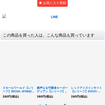
お気に入り登録
この商品を買った人は、こんな商品も買っています
スモールワールド【レリ
粛声なる守護者ローガー
レッドアイズインサイト
ーフ】{RC04-JP068}
ディアン【レリーフ】
【レリーフ】{HC01-
《魔法》
{PHNI-JP037}《儀式》
JP010}《魔法》
280
円
(税込)
380
円
(税込)
280
円
(税込)