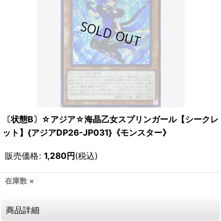
〔状態B〕☆アジア☆海晶乙女スプリンガール【シークレ
ット】{アジアDP26-JP031}《モンスター》
販売価格
:
1,280
円
(税込)
在庫数 ×
商品詳細