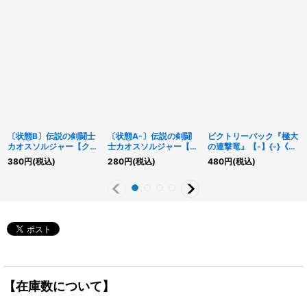
〔状態B〕伝説の剣闘士
〔状態A-〕伝説の剣闘
ビクトリーパック『極大
カオスソルジャー【クォ
士カオスソルジャー【レ
の連撃竜』【-】{-}《未
ーターセンチュリーシー
リーフ】{HC01-
開封パック》
380
円
(税込)
280
円
(税込)
480
円
(税込)
クレット】{QCDB-
JP004}《儀式》
JP032}《儀式》
【在庫数について】