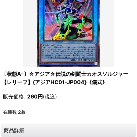
〔状態A-〕☆アジア☆伝説の剣闘士カオスソルジャー
【レリーフ】{アジアHC01-JP004}《儀式》
販売価格
:
260
円
(税込)
在庫数 2枚
商品詳細