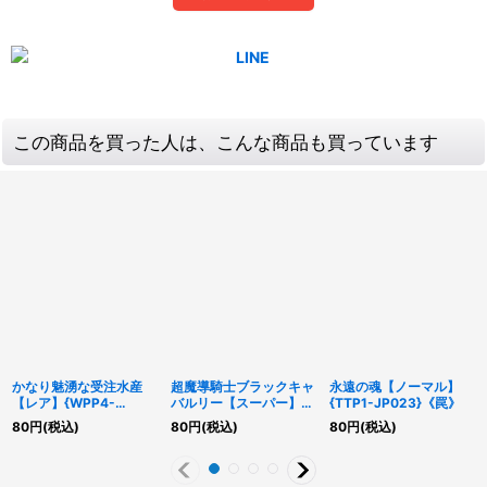
この商品を買った人は、こんな商品も買っています
かなり魅湧な受注水産
超魔導騎士ブラックキャ
永遠の魂【ノーマル】
【レア】{WPP4-
バルリー【スーパー】
{TTP1-JP023}《罠》
JP057}《魔法》
{LOCH-JP053}《融
80
円
(税込)
80
円
(税込)
80
円
(税込)
合》