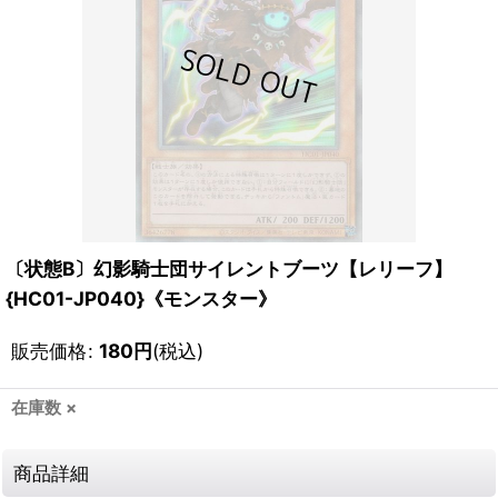
〔状態B〕幻影騎士団サイレントブーツ【レリーフ】
{HC01-JP040}《モンスター》
販売価格
:
180
円
(税込)
在庫数 ×
商品詳細