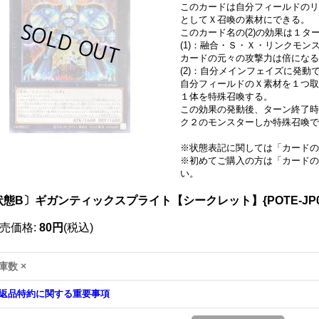
このカードは自分フィールドのリ
としてＸ召喚の素材にできる。
このカード名の(2)の効果は１
(1)：融合・Ｓ・Ｘ・リンクモ
カードの元々の攻撃力は倍になる
(2)：自分メインフェイズに発動
自分フィールドのＸ素材を１つ取
１体を特殊召喚する。
この効果の発動後、ターン終了時
ク２のモンスターしか特殊召喚で
※状態表記に関しては「
カードの
※初めてご購入の方は「
カードの
い。
状態B〕ギガンティックスプライト【シークレット】{POTE-JP
売価格
:
80円
(税込)
庫数 ×
返品特約に関する重要事項