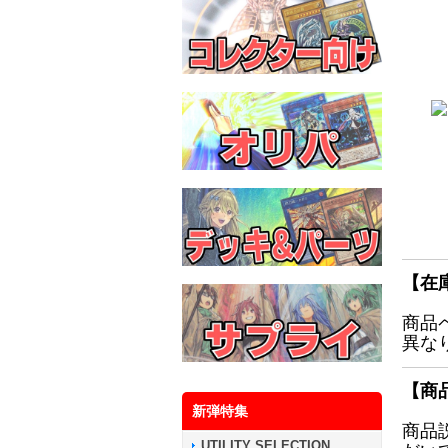
【在
商品
異な
【商
新弾特集
商品
UTILITY SELECTION