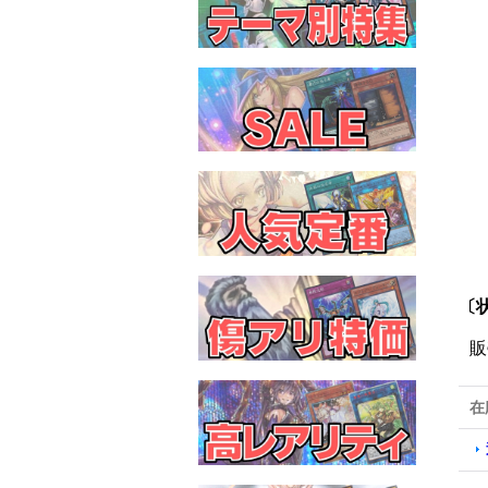
〔
販
在