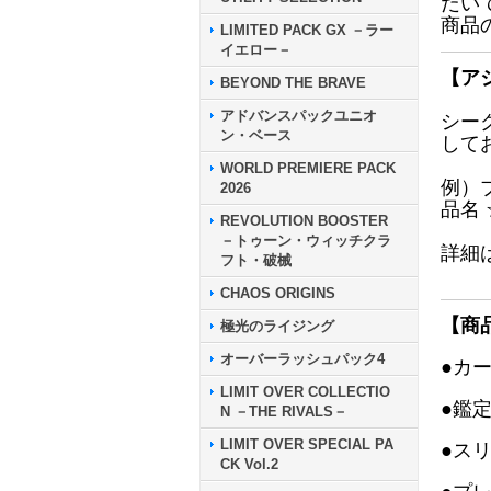
だい
商品
LIMITED PACK GX －ラー
イエロー－
【ア
BEYOND THE BRAVE
アドバンスパックユニオ
シー
ン・ベース
して
WORLD PREMIERE PACK
例）
2026
品名
REVOLUTION BOOSTER
－トゥーン・ウィッチクラ
詳細
フト・破械
CHAOS ORIGINS
【商
極光のライジング
オーバーラッシュパック4
●カ
LIMIT OVER COLLECTIO
●鑑
N －THE RIVALS－
LIMIT OVER SPECIAL PA
●ス
CK Vol.2