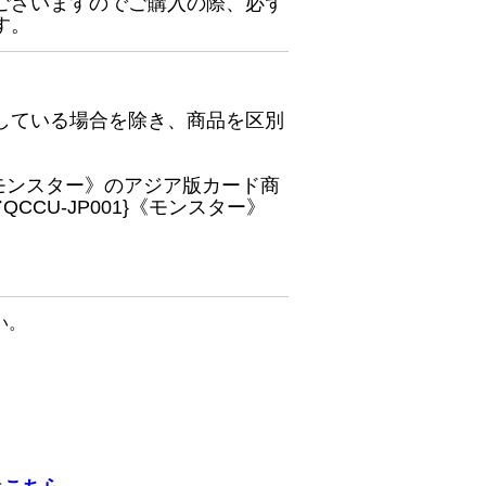
ございますのでご購入の際、必ず
す。
している場合を除き、商品を区別
}《モンスター》のアジア版カード商
CU-JP001}《モンスター》
い。