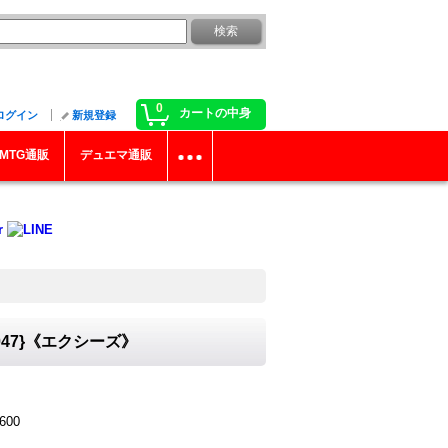
0
カートの中身
ログイン
新規登録
MTG通販
デュエマ通販
47}《エクシーズ》
600