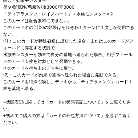
融合・効果モンスター
星９/闇属性/悪魔族/攻3000/守3000
「ティアラメンツ・レイノハート」＋水族モンスター×２
このカードは融合素材にできない。
このカード名の(1)(2)の効果はそれぞれ１ターンに１度しか使用でき
ない。
(1)：このカードが特殊召喚に成功した場合、またはこのカードがフ
ィールドに存在する状態で、
水族モンスターが効果で自分の墓地へ送られた場合、相手フィール
ドのカード１枚を対象として発動できる。
そのカードを持ち主のデッキに戻す。
(2)：このカードが効果で墓地へ送られた場合に発動できる。
このカードを特殊召喚し、デッキから「ティアラメンツ」カード１
枚を墓地へ送る。
※状態表記に関しては「
カードの状態表記について」をご覧くださ
い。
※初めてご購入の方は「
カードの梱包方法について」を必ずご覧く
ださい。