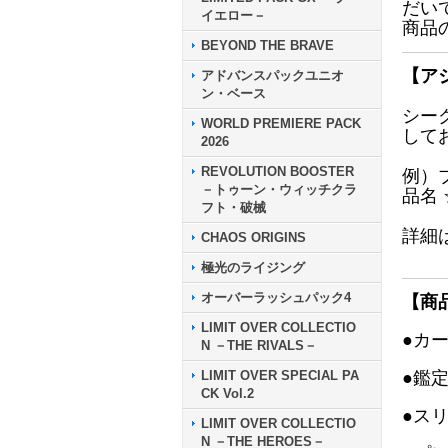
だい
イエロー－
商品
BEYOND THE BRAVE
【ア
アドバンスパックユニオ
ン・ベース
シー
WORLD PREMIERE PACK
して
2026
REVOLUTION BOOSTER
例）
－トゥーン・ウィッチクラ
品名
フト・破械
詳細
CHAOS ORIGINS
極光のライジング
オーバーラッシュパック4
【商
LIMIT OVER COLLECTIO
●カ
N －THE RIVALS－
LIMIT OVER SPECIAL PA
●鑑
CK Vol.2
●ス
LIMIT OVER COLLECTIO
N －THE HEROES－