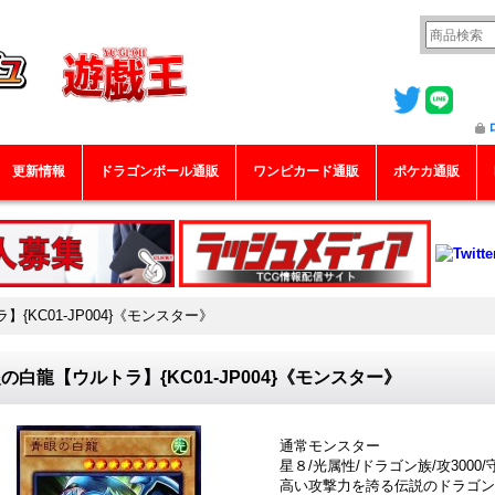
更新情報
ドラゴンボール通販
ワンピカード通販
ポケカ通販
{KC01-JP004}《モンスター》
の白龍【ウルトラ】{KC01-JP004}《モンスター》
通常モンスター
星８/光属性/ドラゴン族/攻3000/守
高い攻撃力を誇る伝説のドラゴン