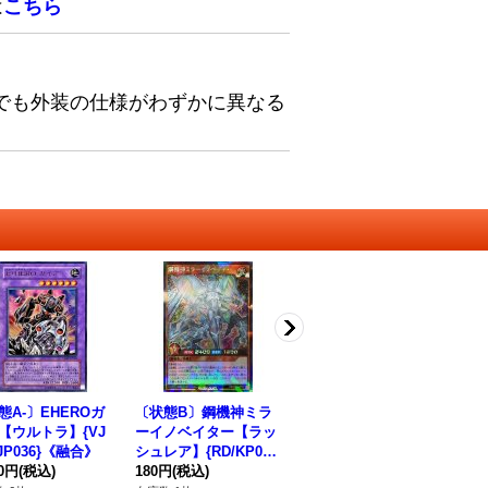
は
こちら
でも外装の仕様がわずかに異なる
態A-〕EHEROガ
〔状態B〕鋼機神ミラ
〔状態B〕潜入開始
〔
【ウルトラ】{VJ
ーイノベイター【ラッ
【スーパー】{RD/GR
ズ
JP036}《融合》
シュレア】{RD/KP04-
P1-JP024}《RD魔法》
【ス
80円
(税込)
JP015}《RDモンスタ
180円
(税込)
180円
(税込)
A-
26