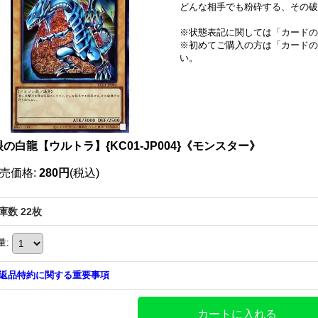
どんな相手でも粉砕する、その破
※状態表記に関しては「
カードの
※初めてご購入の方は「
カードの
い。
の白龍【ウルトラ】{KC01-JP004}《モンスター》
売価格
:
280円
(税込)
庫数 22枚
量
:
返品特約に関する重要事項