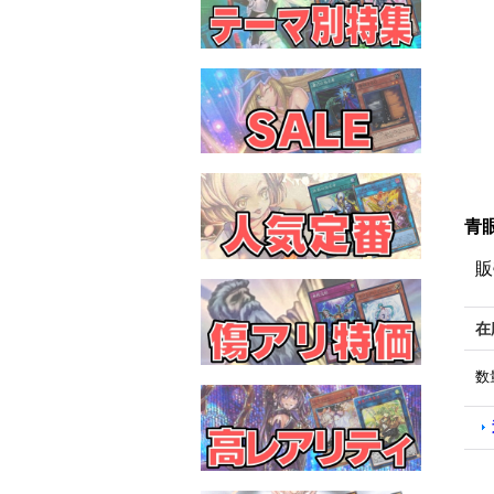
青眼
販
在
数