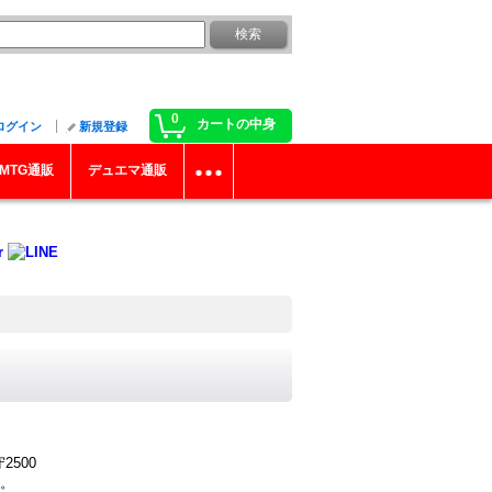
0
カートの中身
ログイン
新規登録
MTG通販
デュエマ通販
2500
。