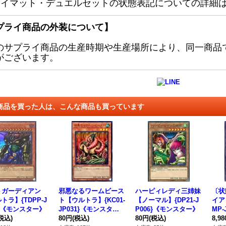
レイマット・デュエルセットの状態表記についての詳細
プライ商品の外装について】
のサプライ商品の生産時期や生産場所により、同一商品
がございます。
商品を買った人は、こんな商品も買っています
トガーディアン
邪悪なるワームビース
ハーピィレディ三姉妹
〔状
トラ】{TDPP-J
ト【ウルトラ】{KC01-
【ノーマル】{DP21-J
イア
2}《モンスター》
JP031}《モンスタ
P006}《モンスター》
MP-
税込)
ー》
80円
(税込)
80円
(税込)
8,9