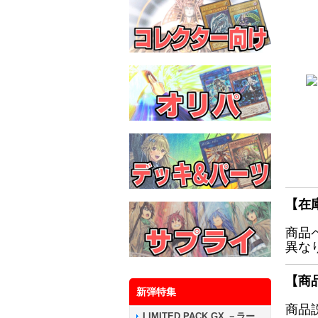
【在
商品
異な
【商
新弾特集
商品
LIMITED PACK GX －ラー