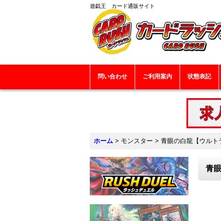
遊戯王 カード通販サイト
問い合わせ
ご利用案内
状態表記
ホーム
>
モンスター
>
青眼の白龍【ウルトラ】
青眼