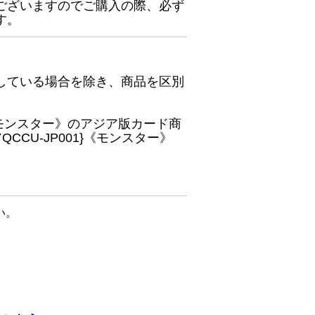
ございますのでご購入の際、必ず
す。
している場合を除き、商品を区別
}《モンスター》のアジア版カード商
CU-JP001}《モンスター》
い。