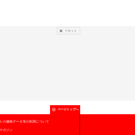
リセット
ページトップへ
トの価格データ等の利用について
マガジン