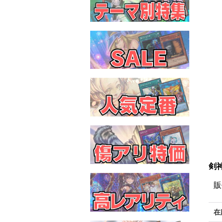
剣神
販
在