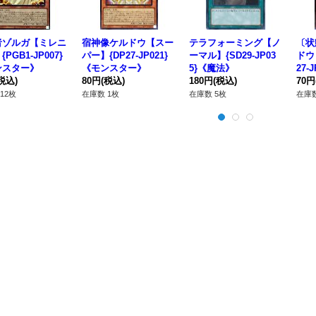
者ゾルガ【ミレニ
宿神像ケルドウ【スー
テラフォーミング【ノ
〔状
PGB1-JP007}
パー】{DP27-JP021}
ーマル】{SD29-JP03
ドウ
ンスター》
《モンスター》
5}《魔法》
27-
税込)
80円
(税込)
180円
(税込)
ー》
70円
12枚
在庫数 1枚
在庫数 5枚
在庫数