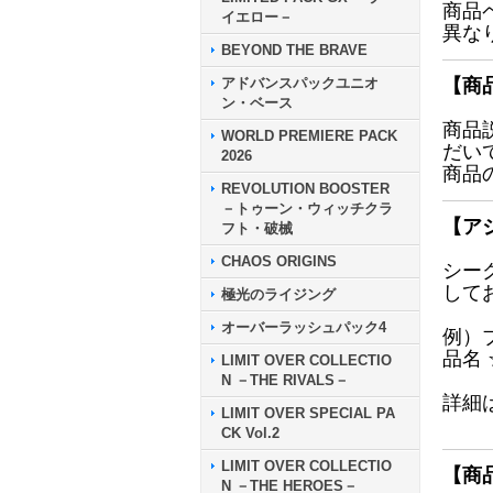
商品
イエロー－
異な
BEYOND THE BRAVE
アドバンスパックユニオ
【商
ン・ベース
商品
WORLD PREMIERE PACK
だい
2026
商品
REVOLUTION BOOSTER
－トゥーン・ウィッチクラ
【ア
フト・破械
CHAOS ORIGINS
シー
して
極光のライジング
オーバーラッシュパック4
例）
品名
LIMIT OVER COLLECTIO
N －THE RIVALS－
詳細
LIMIT OVER SPECIAL PA
CK Vol.2
LIMIT OVER COLLECTIO
【商
N －THE HEROES－