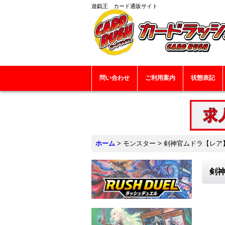
遊戯王 カード通販サイト
問い合わせ
ご利用案内
状態表記
ホーム
>
モンスター
>
剣神官ムドラ【レア】{
剣神