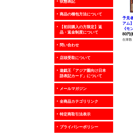
状態表記
商品の梱包方法について
予見
アム】{
【初回購入の方限定】返
《モ
品・返金制度について
80円
(
在庫数 
問い合わせ
店頭受取について
遊戯王「アジア圏向け日本
語表記カード」について
メールマガジン
全商品カテゴリリンク
特定商取引法表示
プライバシーポリシー