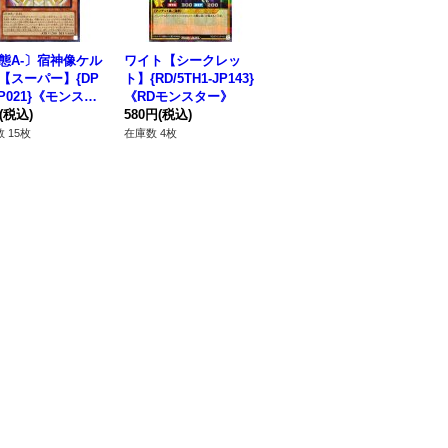
態A-〕宿神像ケル
ワイト【シークレッ
ワイト男爵【ノーマ
ワ
【スーパー】{DP
ト】{RD/5TH1-JP143}
ル】{RD/LGP2-JP05
レッ
JP021}《モンスタ
《RDモンスター》
7}《RDモンスター》
P0
(税込)
580円
(税込)
80円
(税込)
ー
38
 15枚
在庫数 4枚
在庫数 36枚
在庫