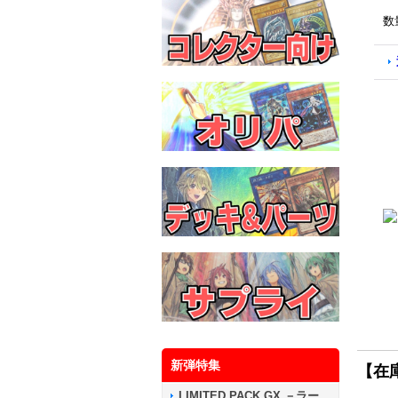
数
新弾特集
【在
LIMITED PACK GX －ラー