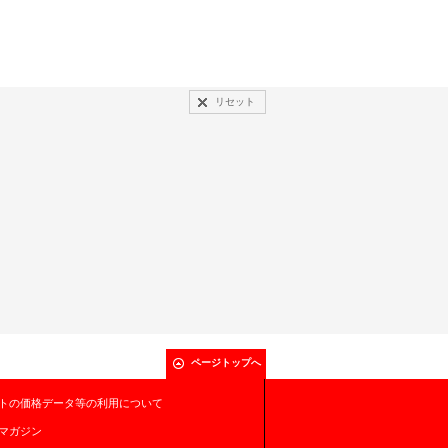
リセット
ページトップへ
トの価格データ等の利用について
マガジン