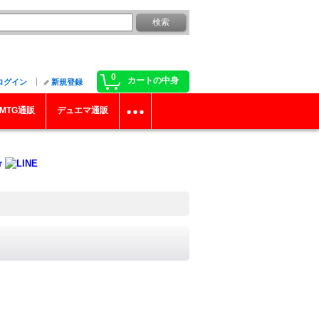
0
カートの中身
ログイン
新規登録
MTG通販
デュエマ通販