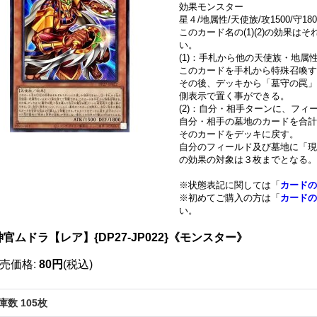
効果モンスター
星４/地属性/天使族/攻1500/守180
このカード名の(1)(2)の効果
い。
(1)：手札から他の天使族・地
このカードを手札から特殊召喚す
その後、デッキから「墓守の罠」
側表示で置く事ができる。
(2)：自分・相手ターンに、フ
自分・相手の墓地のカードを合計
そのカードをデッキに戻す。
自分のフィールド及び墓地に「現
の効果の対象は３枚までとなる。
※状態表記に関しては「
カードの
※初めてご購入の方は「
カードの
い。
官ムドラ【レア】{DP27-JP022}《モンスター》
売価格
:
80円
(税込)
庫数 105枚