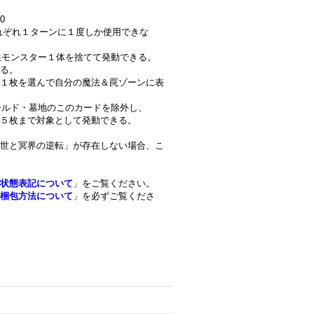
0
はそれぞれ１ターンに１度しか使用できな
属性モンスター１体を捨てて発動できる。
る。
１枚を選んで自分の魔法＆罠ゾーンに表
ィールド・墓地のこのカードを除外し、
５枚まで対象として発動できる。
世と冥界の逆転」が存在しない場合、こ
状態表記について
」をご覧ください。
梱包方法について
」を必ずご覧くださ