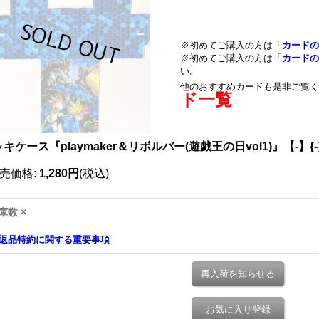
※初めてご購入の方は「
カードの
※初めてご購入の方は「
カードの
い。
他のおすすめカードも是非ご覧く
ド一覧
キケース『playmaker＆リボルバー(遊戯王の日vol1)』【-】{
売価格
:
1,280円
(税込)
庫数 ×
返品特約に関する重要事項
再入荷を知らせる
お気に入り登録