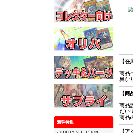
【在
商品
異な
【商
商品
だい
商品
新弾特集
【ア
UTILITY SELECTION