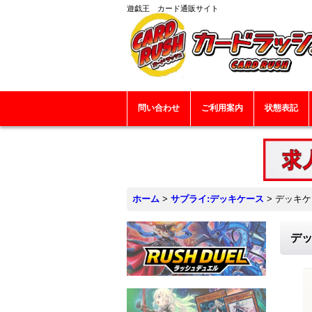
遊戯王 カード通販サイト
問い合わせ
ご利用案内
状態表記
ホーム
>
サプライ:デッキケース
>
デッキケー
デッ