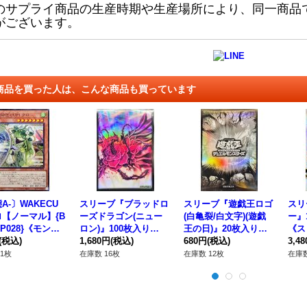
のサプライ商品の生産時期や生産場所により、同一商品
がございます。
商品を買った人は、こんな商品も買っています
A-〕WAKECU
スリーブ『ブラッドロ
スリーブ『遊戯王ロゴ
スリ
ロ【ノーマル】{B
ーズドラゴン(ニュー
(白亀裂/白文字)(遊戯
ー』1
JP028}《モンス
ロン)』100枚入り
王の日)』20枚入り
《ス
》
(税込)
【-】{-}《スリーブ》
1,680円
(税込)
【-】{-}《スリーブ》
680円
(税込)
3,4
1枚
在庫数 16枚
在庫数 12枚
在庫数