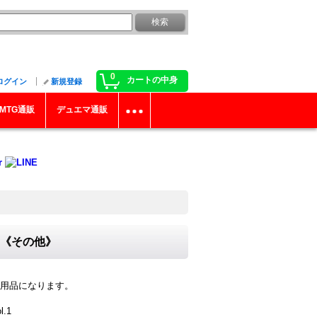
0
カートの中身
ログイン
新規登録
MTG通販
デュエマ通販
-}《その他》
用品になります。
.1