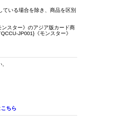
している場合を除き、商品を区別
}《モンスター》のアジア版カード商
CU-JP001}《モンスター》
い。
は
こちら