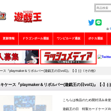
更新情報
ドラゴンボール通販
ワンピカード通販
ポケカ通販
ス『playmaker＆リボルバー(遊戯王の日vol1)』【-】{-}《その他》
キケース『playmaker＆リボルバー(遊戯王の日vol1)』【-】{
こちらは検品のため開封済み未使
遊戯王の日 特製カードケースVol