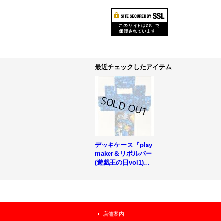
最近チェックしたアイテム
デッキケース『play
maker＆リボルバー
(遊戯王の日vol1)』
【-】{-}《その他》
店舗案内