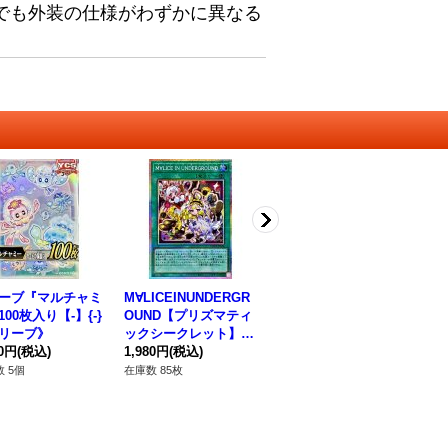
でも外装の仕様がわずかに異なる
ーブ『マルチャミ
M∀LICEINUNDERGR
スリーブ『レッドデー
ス
00枚入り【-】{-}
OUND【プリズマティ
モンズドラゴン(サテ
リ
リーブ》
ックシークレット】{L
ライトショップ限
【
80円
(税込)
OCR-JP038}《魔法》
1,980円
(税込)
定)』70枚入り【-】{-}
3,980円
(税込)
1,
《スリーブ》
 5個
在庫数 85枚
在庫数 5個
在庫