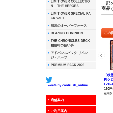
LIMIT OVER COLLECTIO
一部
N －THE HEROES－
商品
LIMIT OVER SPECIAL PA
CK Vol.1
深淵のオーバーフォース
この
BLAZING DOMINION
THE CHRONICLES DECK
精霊術の使い手
アドバンスパック リベン
ジ・ハーツ
PREMIUM PACK 2026
〔状態
P!ク
LZD-
Tweets by cardrush_online
ター
160円
在庫数 
店舗案内
ご利用案内