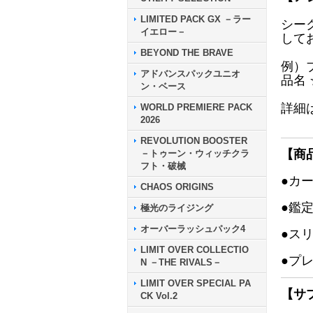
LIMITED PACK GX －ラー
シー
イエロー－
して
BEYOND THE BRAVE
例）
アドバンスパックユニオ
品名
ン・ベース
詳細
WORLD PREMIERE PACK
2026
REVOLUTION BOOSTER
【商
－トゥーン・ウィッチクラ
フト・破械
●カ
CHAOS ORIGINS
●鑑
極光のライジング
オーバーラッシュパック4
●ス
LIMIT OVER COLLECTIO
●プ
N －THE RIVALS－
LIMIT OVER SPECIAL PA
【サ
CK Vol.2