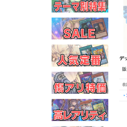
デッ
販
在