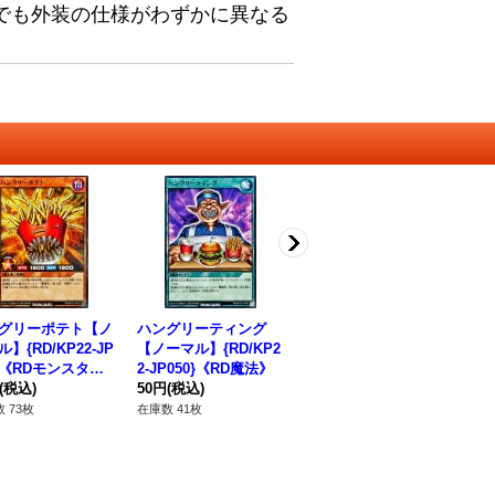
でも外装の仕様がわずかに異なる
グリーポテト【ノ
ハングリーティング
ハンバーガーのレシピ
ハ
】{RD/KP22-JP
【ノーマル】{RD/KP2
【ノーマル】{RD/KP2
【ノ
2}《RDモンスタ
2-JP050}《RD魔法》
2-JP047}《RD魔法》
2-
(税込)
50円
(税込)
50円
(税込)
タ
50
 73枚
在庫数 41枚
在庫数 84枚
在庫