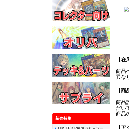
【在
商品
異な
【商
商品
だい
商品
新弾特集
【ア
LIMITED PACK GX －ラー