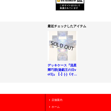
最近チェックしたアイテム
デッキケース『流星
輝巧群(遊戯王の日v
ol1)』【-】{-}《その
他》
店舗案内
ホーム