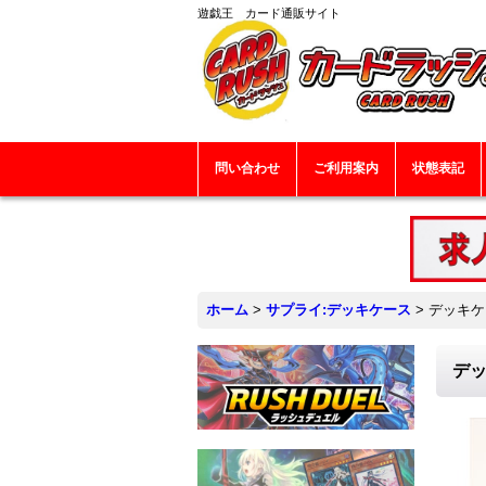
遊戯王 カード通販サイト
問い合わせ
ご利用案内
状態表記
ホーム
>
サプライ:デッキケース
>
デッキケ
デッ