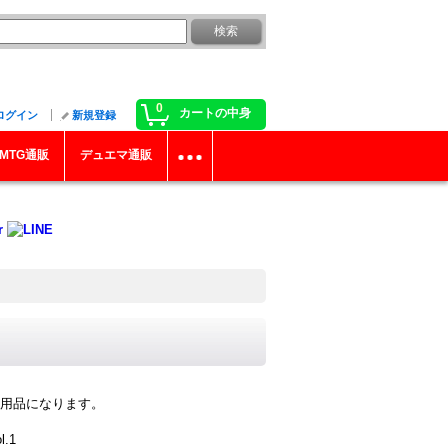
0
カートの中身
ログイン
新規登録
MTG通販
デュエマ通販
用品になります。
.1