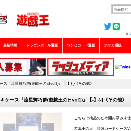
更新情報
ドラゴンボール通販
ワンピカード通販
ポケカ通販
ース『流星輝巧群(遊戯王の日vol1)』【-】{-}《その他》
キケース『流星輝巧群(遊戯王の日vol1)』【-】{-}《その他》
こちらは検品のため開封済み未使
遊戯王の日 特製カードケースVol