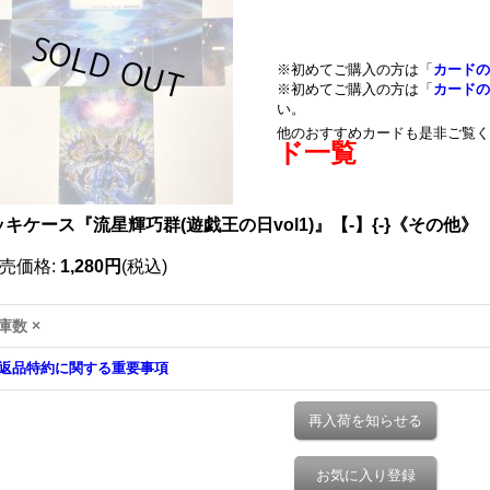
※初めてご購入の方は「
カードの
※初めてご購入の方は「
カードの
い。
他のおすすめカードも是非ご覧く
ド一覧
キケース『流星輝巧群(遊戯王の日vol1)』【-】{-}《その他》
売価格
:
1,280円
(税込)
庫数 ×
返品特約に関する重要事項
再入荷を知らせる
お気に入り登録