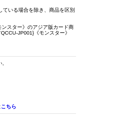
している場合を除き、商品を区別
}《モンスター》のアジア版カード商
CU-JP001}《モンスター》
い。
は
こちら