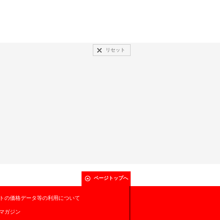
リセット
ページトップへ
トの価格データ等の利用について
マガジン