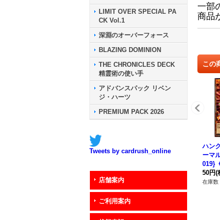
一部
LIMIT OVER SPECIAL PA
商品
CK Vol.1
深淵のオーバーフォース
BLAZING DOMINION
この
THE CHRONICLES DECK
精霊術の使い手
アドバンスパック リベン
ジ・ハーツ
PREMIUM PACK 2026
ハン
Tweets by cardrush_online
ーマル】
019
ー》
50円
(
店舗案内
在庫数 
ご利用案内