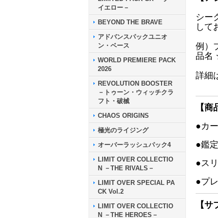
イエロー－
シー
BEYOND THE BRAVE
して
アドバンスパックユニオ
例）
ン・ベース
品名
WORLD PREMIERE PACK
2026
詳細
REVOLUTION BOOSTER
－トゥーン・ウィッチクラ
フト・破械
【商
CHAOS ORIGINS
●カ
極光のライジング
●鑑
オーバーラッシュパック4
LIMIT OVER COLLECTIO
●ス
N －THE RIVALS－
●プ
LIMIT OVER SPECIAL PA
CK Vol.2
【サ
LIMIT OVER COLLECTIO
N －THE HEROES－