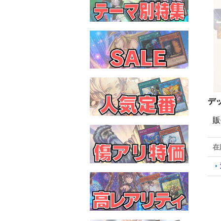
デッ
販
在