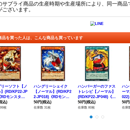
のサプライ商品の生産時期や生産場所により、同一商品
がございます。
商品を買った人は、こんな商品も買っています
グリーソフト【ノ
ハングリーシェイク
ハンバーガーのファス
ハン
{RD/KP22-JP
【ノーマル】{RD/KP2
トレシピ【ノーマル】
ーマル
}《RDモンスタ
2-JP018}《RDモンス
{RD/KP22-JP048}《R
02
税込)
ター》
50円
(税込)
D魔法》
50円
(税込)
ー》
50円
99枚
在庫数 31枚
在庫数 80枚
在庫数