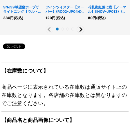
SNo39希望皇ホープザ
ツインツイスター【スー
花札衛紅葉に鹿【ノーマ
ライトニング【ウルト
パー】{RC02-JP044}
ル】{INOV-JP013}《モ
ラ】{NCF1-JP137}《エ
《魔法》
ンスター》
380
円
(税込)
120
円
(税込)
80
円
(税込)
クシーズ》
【在庫数について】
商品ページに表示されている在庫数は通販サイト上の
在庫数となります。各店舗の在庫数とは異なりますの
でご注意ください。
【商品名と商品画像について】