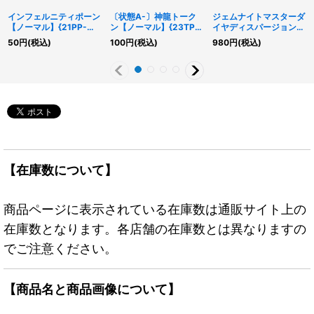
インフェルニティポーン
〔状態A-〕神龍トーク
ジェムナイトマスターダ
【ノーマル】{21PP-
ン【ノーマル】{23TP-
イヤディスパージョン
JP011}《モンスター》
JP416}《トークン》
【クォーターセンチュリ
50
円
(税込)
100
円
(税込)
980
円
(税込)
ーシークレット】
{TW02-JP042}《融
合》
【在庫数について】
商品ページに表示されている在庫数は通販サイト上の
在庫数となります。各店舗の在庫数とは異なりますの
でご注意ください。
【商品名と商品画像について】