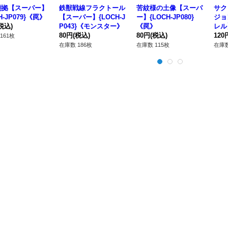
割拠【スーパー】
鉄獣戦線フラクトール
苦紋様の土像【スーパ
サク
H-JP079}《罠》
【スーパー】{LOCH-J
ー】{LOCH-JP080}
ジョ
税込)
P043}《モンスター》
《罠》
レル】
80円
(税込)
80円
(税込)
《魔
120
161枚
在庫数 186枚
在庫数 115枚
在庫数