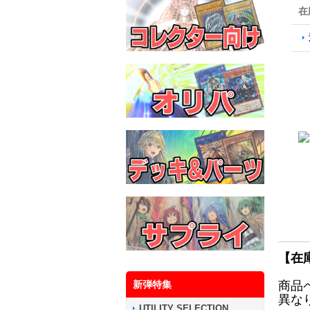
在
【在
新弾特集
商品
異な
UTILITY SELECTION