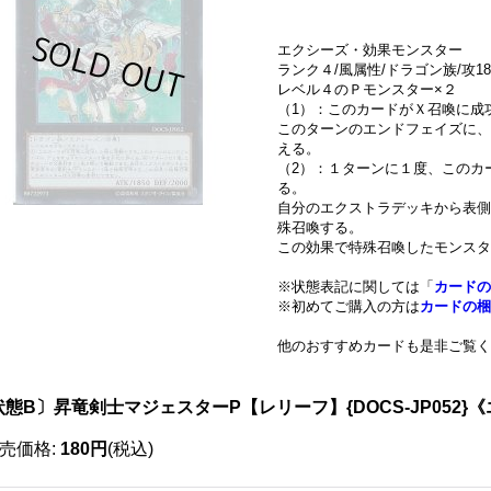
エクシーズ・効果モンスター
ランク４/風属性/ドラゴン族/攻185
レベル４のＰモンスター×２
（1）：このカードがＸ召喚に成
このターンのエンドフェイズに、
える。
（2）：１ターンに１度、このカ
る。
自分のエクストラデッキから表側
殊召喚する。
この効果で特殊召喚したモンスタ
※状態表記に関しては「
カードの
※初めてご購入の方は
カードの梱
他のおすすめカードも是非ご覧く
アルティメット
状態B〕昇竜剣士マジェスターP【レリーフ】{DOCS-JP052}
売価格
:
180円
(税込)