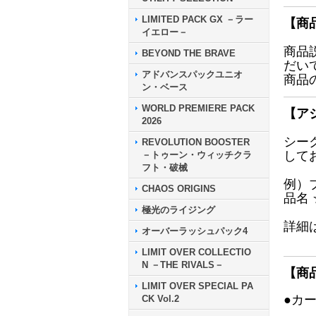
LIMITED PACK GX －ラー
【商
イエロー－
商品
BEYOND THE BRAVE
だい
アドバンスパックユニオ
商品
ン・ベース
WORLD PREMIERE PACK
【ア
2026
シー
REVOLUTION BOOSTER
して
－トゥーン・ウィッチクラ
フト・破械
例）
CHAOS ORIGINS
品名
極光のライジング
詳細
オーバーラッシュパック4
LIMIT OVER COLLECTIO
N －THE RIVALS－
【商
LIMIT OVER SPECIAL PA
●カ
CK Vol.2