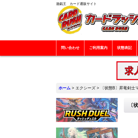
遊戯王 カード通販サイト
問い合わせ
ご利用案内
状態表記
ホーム
>
エクシーズ
>
〔状態B〕昇竜剣士マ
〔状