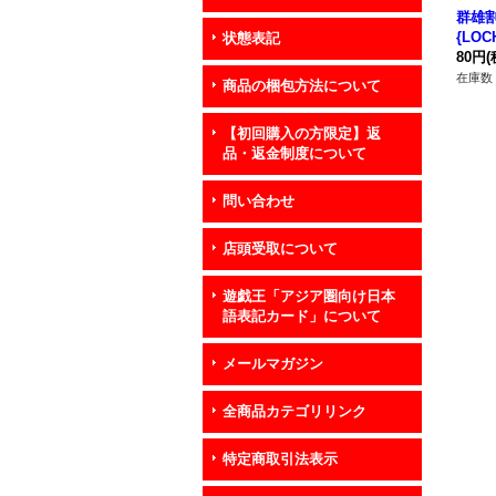
群雄
{LOC
状態表記
80円
(
在庫数 
商品の梱包方法について
【初回購入の方限定】返
品・返金制度について
問い合わせ
店頭受取について
遊戯王「アジア圏向け日本
語表記カード」について
メールマガジン
全商品カテゴリリンク
特定商取引法表示