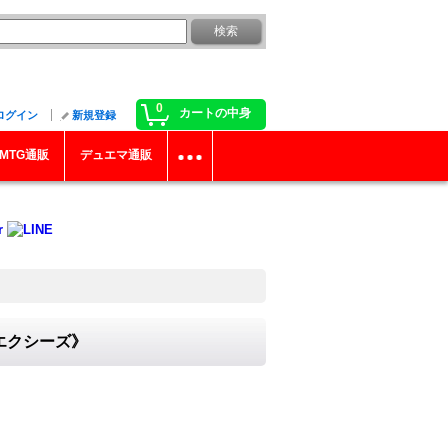
0
カートの中身
ログイン
新規登録
MTG通販
デュエマ通販
《エクシーズ》