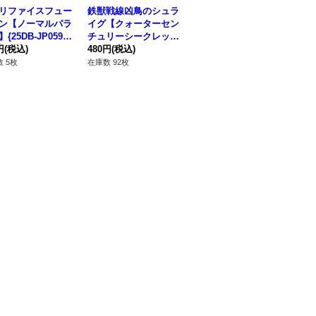
リファイスフュー
鉄獣戦線凶鳥のシュラ
コズミッククェーサー
炎
ン【ノーマルパラ
イグ【クォーターセン
ドラゴン【ウルトラ】
{D
{25DB-JP059}
チュリーシークレッ
{DUNE-JP037}《シン
法
法》
円
(税込)
ト】{CF01-JP014}
480円
(税込)
クロ》
180円
(税込)
12
《リンク》
 5枚
在庫数 92枚
在庫数 13枚
在庫