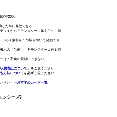
0/守2000
功した時に発動できる。
デッキからＰモンスター１体を手札に加
ードのＸ素材を１つ取り除いて発動でき
表示の「竜剣士」Ｐモンスター１体を特
ーはＸ召喚の素材にできない。
状態表記について
」をご覧ください。
包方法について
を必ずご覧ください。
ださい！⇒
おすすめカード一覧
《エクシーズ》