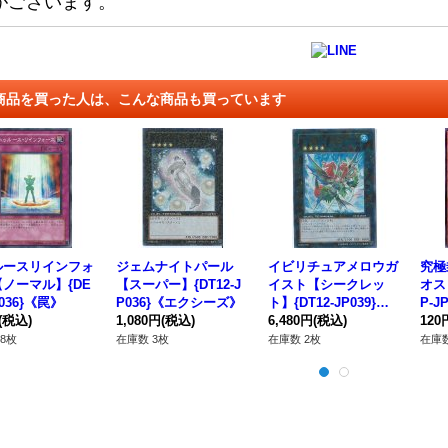
がございます。
商品を買った人は、こんな商品も買っています
ルースリインフォ
ジェムナイトパール
イビリチュアメロウガ
究極
ノーマル】{DE
【スーパー】{DT12-J
イスト【シークレッ
オス
P036}《罠》
P036}《エクシーズ》
ト】{DT12-JP039}
P-J
(税込)
1,080円
(税込)
《エクシーズ》
6,480円
(税込)
ー》
120
8枚
在庫数 3枚
在庫数 2枚
在庫数