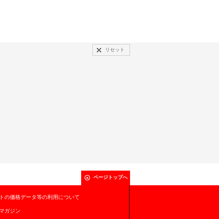
リセット
ページトップへ
トの価格データ等の利用について
マガジン