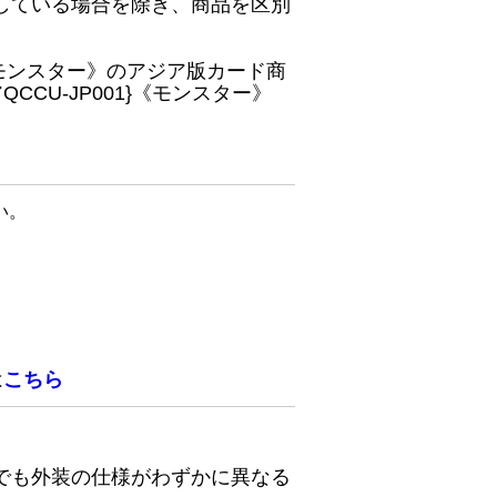
している場合を除き、商品を区別
}《モンスター》のアジア版カード商
CU-JP001}《モンスター》
い。
は
こちら
でも外装の仕様がわずかに異なる