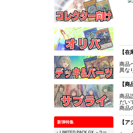
【在
商品
異な
【商
商品
だい
商品
【ア
新弾特集
LIMITED PACK GX －ラー