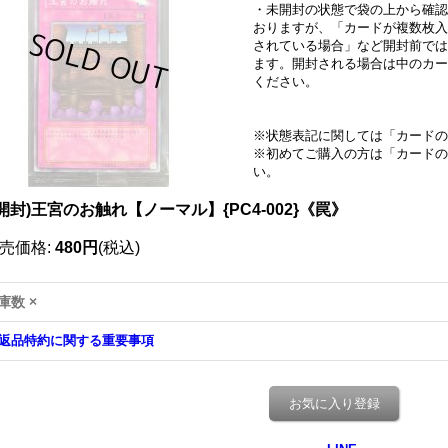
・未開封の状態で袋の上から確認
おりますが、「カードが複数枚入
されている場合」など開封前では
ます。開封される場合は中のカー
ください。
※状態表記に関しては「
カードの
※初めてご購入の方は「
カードの
い。
開封)王宮のお触れ【ノーマル】{PC4-002}《罠》
売価格
:
480円
(税込)
庫数 ×
返品特約に関する重要事項
お気に入り登録