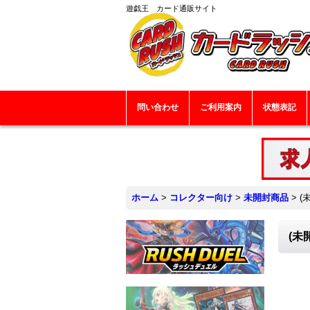
遊戯王 カード通販サイト
問い合わせ
ご利用案内
状態表記
ホーム
>
コレクター向け
>
未開封商品
>
(
(未