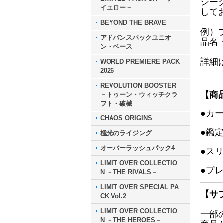
シー
イエロー－
して
BEYOND THE BRAVE
例）
アドバンスパックユニオ
品名
ン・ベース
詳細
WORLD PREMIERE PACK
2026
REVOLUTION BOOSTER
【商
－トゥーン・ウィッチクラ
フト・破械
●カ
CHAOS ORIGINS
●鑑
極光のライジング
オーバーラッシュパック4
●ス
LIMIT OVER COLLECTIO
●プ
N －THE RIVALS－
LIMIT OVER SPECIAL PA
【サ
CK Vol.2
LIMIT OVER COLLECTIO
一部
N －THE HEROES－