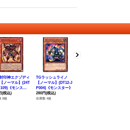
封印神エクゾディ
TGラッシュライノ
氷結界の龍トリシュー
禁
【ノーマル】{24T
【ノーマル】{DT12-J
ラ【ウルトラ】{DT08-
マル
P109}《モンスタ
P004}《モンスター》
JP042}《シンクロ》
《
円
(税込)
280円
(税込)
5,980円
(税込)
12
 8枚
在庫数 4枚
在庫数 2枚
在庫