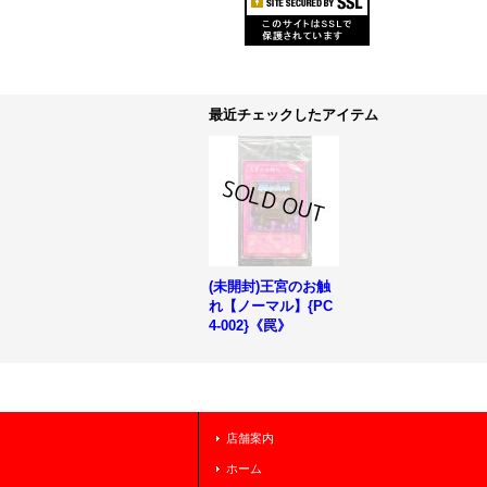
最近チェックしたアイテム
(未開封)王宮のお触
れ【ノーマル】{PC
4-002}《罠》
店舗案内
ホーム