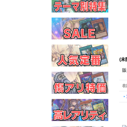
(未
販
在