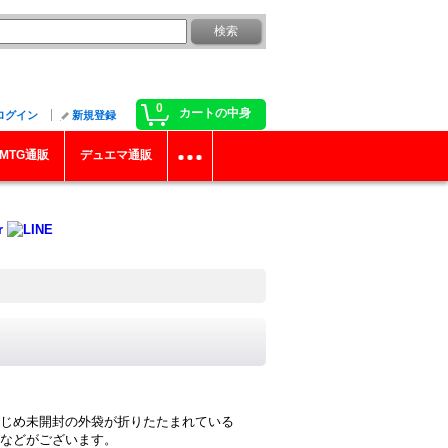
0
カートの中身
ログイン
新規登録
MTG通販
デュエマ通販
じめ未開封の外袋が折りたたまれている
などがございます。