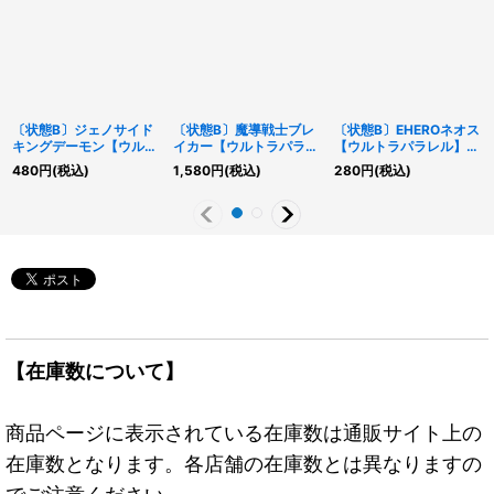
〔状態B〕ジェノサイド
〔状態B〕魔導戦士ブレ
〔状態B〕EHEROネオス
キングデーモン【ウルト
イカー【ウルトラパラレ
【ウルトラパラレル】
ラパラレル】{305-019}
ル】{DC01-JP007}《モ
{YSD2-JP001}《モン
480
円
(税込)
1,580
円
(税込)
280
円
(税込)
《モンスター》
ンスター》
スター》
【在庫数について】
商品ページに表示されている在庫数は通販サイト上の
在庫数となります。各店舗の在庫数とは異なりますの