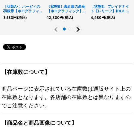
〔状態A-〕ハーピィの
〔状態B〕真紅眼の黒竜
〔状態B〕ブレイドナイ
羽根帚【ホログラフィッ
【ホログラフィック】
ト【レリーフ】{DL3-
ク】{DP21-JP000}《魔
{DP18-JP000}《モンス
136}《モンスター》
3,130
円
(税込)
12,800
円
(税込)
4,480
円
(税込)
法》
ター》
【在庫数について】
商品ページに表示されている在庫数は通販サイト上の
在庫数となります。各店舗の在庫数とは異なりますの
でご注意ください。
【商品名と商品画像について】