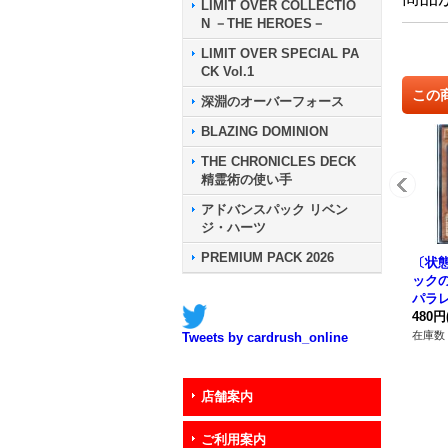
LIMIT OVER COLLECTIO
N －THE HEROES－
LIMIT OVER SPECIAL PA
CK Vol.1
この
深淵のオーバーフォース
BLAZING DOMINION
THE CHRONICLES DECK
精霊術の使い手
アドバンスパック リベン
ジ・ハーツ
PREMIUM PACK 2026
〔状
ック
パラレ
P01
480円
在庫数 
Tweets by cardrush_online
店舗案内
ご利用案内