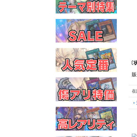
〔
販
在