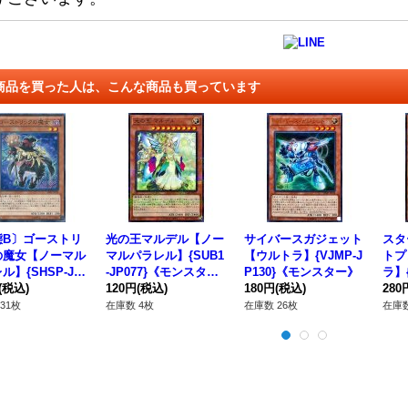
商品を買った人は、こんな商品も買っています
態B〕ゴーストリ
光の王マルデル【ノー
サイバースガジェット
スタ
の魔女【ノーマル
マルパラレル】{SUB1
【ウルトラ】{VJMP-J
トプ
ル】{SHSP-JP
-JP077}《モンスタ
P130}《モンスター》
ラ】{
}《モンスター》
(税込)
ー》
120円
(税込)
180円
(税込)
《モ
280
31枚
在庫数 4枚
在庫数 26枚
在庫数