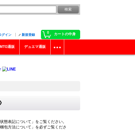
0
カートの中身
ログイン
新規登録
MTG通販
デュエマ通販
罠》
状態表記について」をご覧ください。
梱包方法について」を必ずご覧くださ