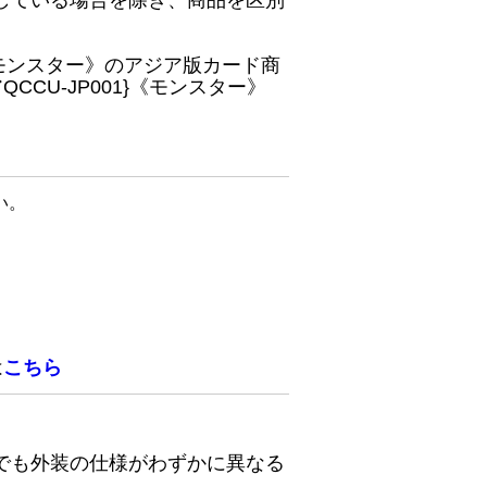
している場合を除き、商品を区別
}《モンスター》のアジア版カード商
CU-JP001}《モンスター》
い。
は
こちら
でも外装の仕様がわずかに異なる