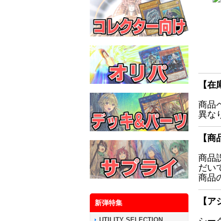
【在
商品
異な
【商
商品
だい
商品
【ア
新弾特集
UTILITY SELECTION