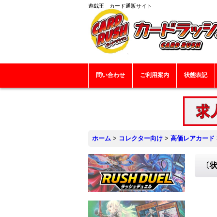
遊戯王 カード通販サイト
問い合わせ
ご利用案内
状態表記
ホーム
>
コレクター向け
>
高価レアカード
〔状