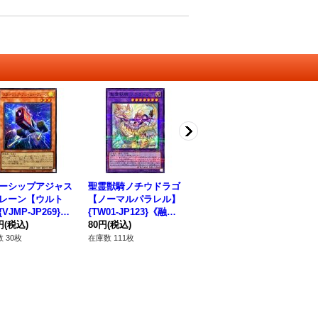
ーシップアジャス
聖霊獣騎ノチウドラゴ
聖霊獣騎ガイアペライ
聖
レーン【ウルト
【ノーマルパラレル】
オ【スーパーパラレ
【
VJMP-JP269}
{TW01-JP123}《融
ル】{TW01-JP139}
{T
ンスター》
円
(税込)
合》
80円
(税込)
《融合》
80円
(税込)
合
12
 30枚
在庫数 111枚
在庫数 5枚
在庫