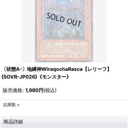
〔状態A-〕地縛神WiraqochaRasca【レリーフ】
{SOVR-JP026}《モンスター》
販売価格
:
1,980
円
(税込)
在庫数 ×
商品詳細