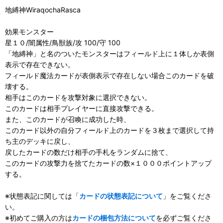
地縛神WiraqochaRasca
効果モンスター
星１０/闇属性/鳥獣族/攻 100/守 100
「地縛神」と名のついたモンスターはフィールド上に１体しか表側
表示で存在できない。
フィールド魔法カードが表側表示で存在しない場合このカードを破
壊する。
相手はこのカードを攻撃対象に選択できない。
このカードは相手プレイヤーに直接攻撃できる。
また、このカードが召喚に成功した時、
このカード以外の自分フィールド上のカードを３枚まで選択して持
ち主のデッキに戻し、
戻したカードの数だけ相手の手札をランダムに捨て、
このカードの攻撃力を捨てたカードの数×１０００ポイントアップ
する。
※状態表記に関しては「
カードの状態表記について
」をご覧くださ
い。
※初めてご購入の方は
カードの梱包方法について
を必ずご覧くださ