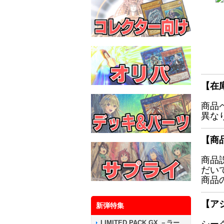
【在
商品
異な
【商
商品
だい
商品
【ア
新弾特集
LIMITED PACK GX －ラー