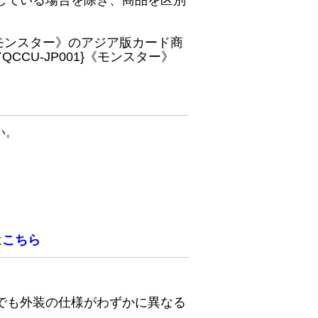
している場合を除き、商品を区別
}《モンスター》のアジア版カード商
CU-JP001}《モンスター》
い。
は
こちら
でも外装の仕様がわずかに異なる