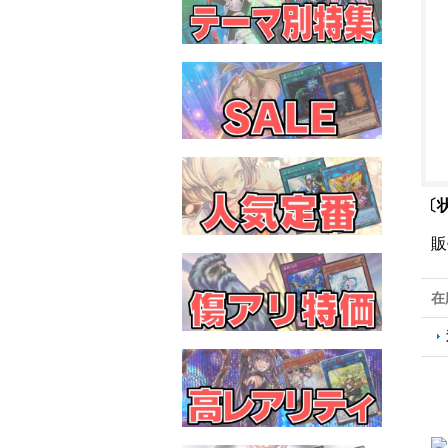
〔
販
在