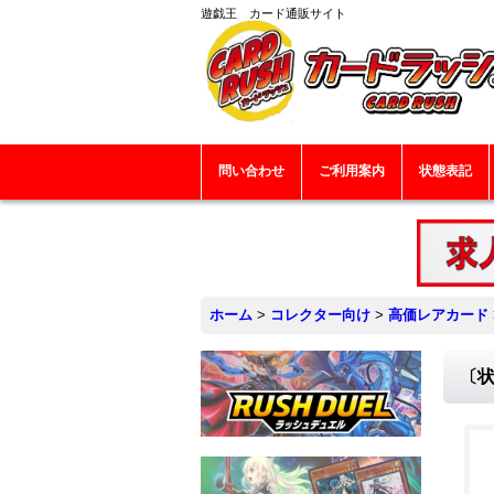
遊戯王 カード通販サイト
問い合わせ
ご利用案内
状態表記
ホーム
>
コレクター向け
>
高価レアカード
〔状