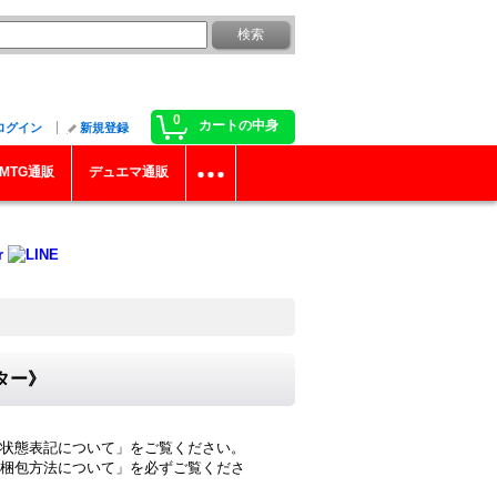
0
カートの中身
ログイン
新規登録
MTG通販
デュエマ通販
ター》
状態表記について」をご覧ください。
梱包方法について」を必ずご覧くださ