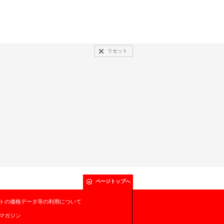
リセット
ページトップへ
トの価格データ等の利用について
マガジン