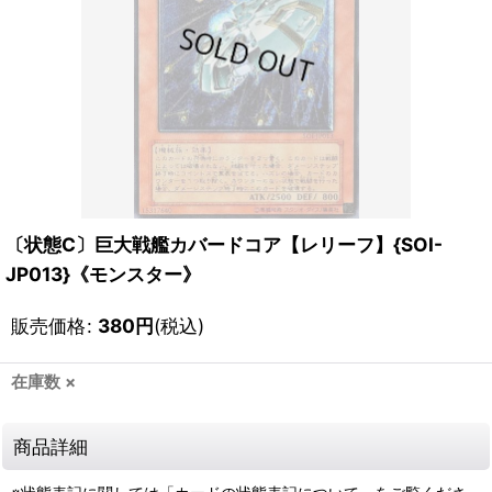
〔状態C〕巨大戦艦カバードコア【レリーフ】{SOI-
JP013}《モンスター》
販売価格
:
380
円
(税込)
在庫数 ×
商品詳細