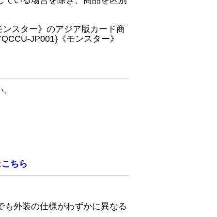
している場合を除き、商品を区別
}《モンスター》のアジア版カード商
CU-JP001}《モンスター》
い。
は
こちら
でも外装の仕様がわずかに異なる