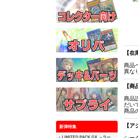
【在
商品
異な
【商
商品
だい
商品
【ア
新弾特集
LIMITED PACK GX －ラー