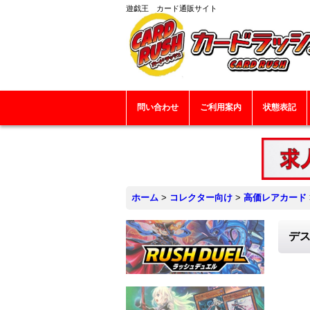
遊戯王 カード通販サイト
問い合わせ
ご利用案内
状態表記
ホーム
>
コレクター向け
>
高価レアカード
デス