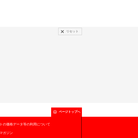
リセット
ページトップへ
トの価格データ等の利用について
マガジン