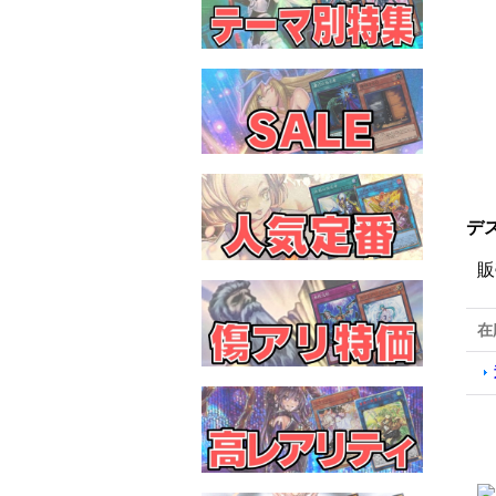
デ
販
在