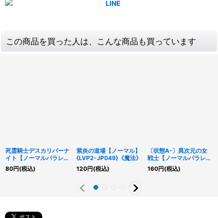
この商品を買った人は、こんな商品も買っています
死霊騎士デスカリバーナ
紫炎の道場【ノーマル】
〔状態A-〕異次元の女
イト【ノーマルパラレ
{LVP2-JP049}《魔法》
戦士【ノーマルパラレ
ル】{20AP-JP031}《モ
ル】{20AP-JP024}
80
円
(税込)
120
円
(税込)
160
円
(税込)
ンスター》
《モンスター》