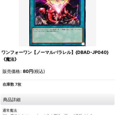
ワンフォーワン【ノーマルパラレル】{DBAD-JP040}
《魔法》
販売価格
:
80
円
(税込)
在庫数 7枚
商品詳細
通常魔法