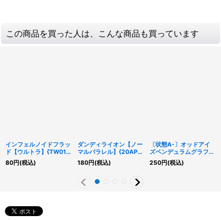
この商品を買った人は、こんな商品も買っています
インフェルノイドフラッ
ダンディライオン【ノー
〔状態A-〕オッドアイ
ド【ウルトラ】{TW01-
マルパラレル】{20AP-
ズペンデュラムグラフド
JP098}《リンク》
JP034}《モンスター》
ラゴン【シークレット】
80
円
(税込)
180
円
(税込)
250
円
(税込)
{DIFO-JP034}《儀式》