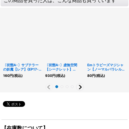
この商品を買った人は、こんな商品も買っています
〔状態A-〕サブテラー
〔状態A-〕虚無空間
Emトラピーズマジシャ
の妖魔【レア】{EP17-
【シークレット】
ン【ノーマルパラレル】
JP005}《モンスター》
{TRC1-JP047}《罠》
{DBLE-JP034}《エクシ
160
円
(税込)
930
円
(税込)
80
円
(税込)
ーズ》
【在庫数について】