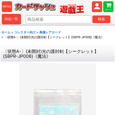
MENU
カート
商品一覧
検索
ホーム
>
コレクター向け
>
高価レアカード
>
〔状態A-〕(未開封)光の護封剣【シークレット】{SBPR-JP008}《魔法》
〔状態A-〕(未開封)光の護封剣【シークレット】
{SBPR-JP008}《魔法》