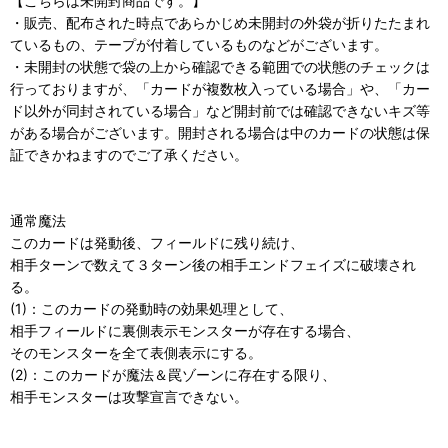
【こちらは未開封商品です。】
・販売、配布された時点であらかじめ未開封の外袋が折りたたまれ
ているもの、テープが付着しているものなどがございます。
・未開封の状態で袋の上から確認できる範囲での状態のチェックは
行っておりますが、「カードが複数枚入っている場合」や、「カー
ド以外が同封されている場合」など開封前では確認できないキズ等
がある場合がございます。開封される場合は中のカードの状態は保
証できかねますのでご了承ください。
通常魔法
このカードは発動後、フィールドに残り続け、
相手ターンで数えて３ターン後の相手エンドフェイズに破壊され
る。
(1)：このカードの発動時の効果処理として、
相手フィールドに裏側表示モンスターが存在する場合、
そのモンスターを全て表側表示にする。
(2)：このカードが魔法＆罠ゾーンに存在する限り、
相手モンスターは攻撃宣言できない。