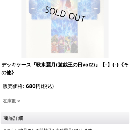
デッキケース『歌氷麗月(遊戯王の日vol2)』【-】{-}《そ
の他》
販売価格
:
680
円
(税込)
在庫数 ×
商品詳細