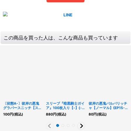
この商品を買った人は、こんな商品も買っています
〔状態A-〕彼岸の悪鬼
スリーブ『暗黒騎士ガイ
彼岸の悪鬼バルバリッチ
グラバースニッチ【スー
ア』100枚入り【-】{-}
ャ【ノーマル】{EP15-
パー】{EP15-JP002}
《スリーブ》
JP011}《モンスター》
100
円
(税込)
880
円
(税込)
80
円
(税込)
《モンスター》