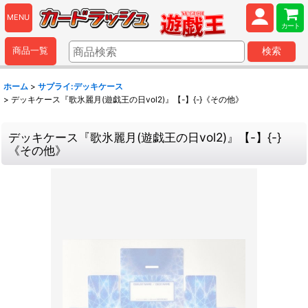
MENU
カート
商品一覧
検索
ホーム
>
サプライ:デッキケース
>
デッキケース『歌氷麗月(遊戯王の日vol2)』【-】{-}《その他》
デッキケース『歌氷麗月(遊戯王の日vol2)』【-】{-}
《その他》