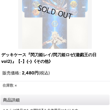
デッキケース『閃刀姫レイ/閃刀姫ロゼ(遊戯王の日
vol2)』【-】{-}《その他》
販売価格
:
2,480
円
(税込)
在庫数 ×
商品詳細