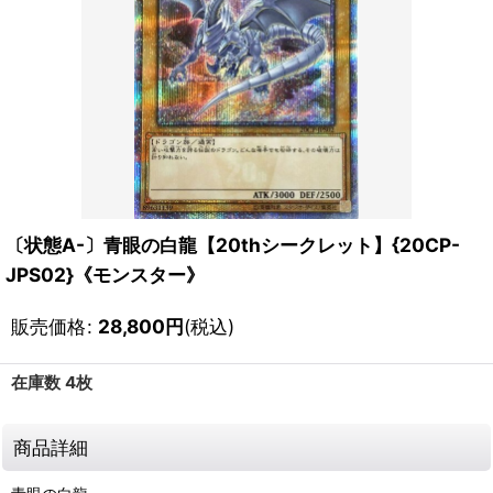
〔状態A-〕青眼の白龍【20thシークレット】{20CP-
JPS02}《モンスター》
販売価格
:
28,800
円
(税込)
在庫数 4枚
商品詳細