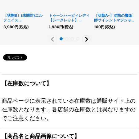
〔状態B〕(未開封)エル
トゥーンハーピィレディ
〔状態A-〕沈黙の魔術
テェイス
【シークレット】
師サイレントマジシャン
TheMASTERofDUEL/El
{WPP1-JP002}《モン
【ウルトラ】{RC02-
3,980
円
(税込)
1,980
円
(税込)
160
円
(税込)
ttaestheMASTERofDU
スター》
JP011}《モンスター》
ELS【ウルトラ】
{2025-EN003}《モン
スター》
【在庫数について】
商品ページに表示されている在庫数は通販サイト上の
在庫数となります。各店舗の在庫数とは異なりますの
でご注意ください。
【商品名と商品画像について】