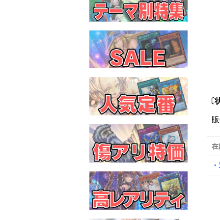
〔
販
在