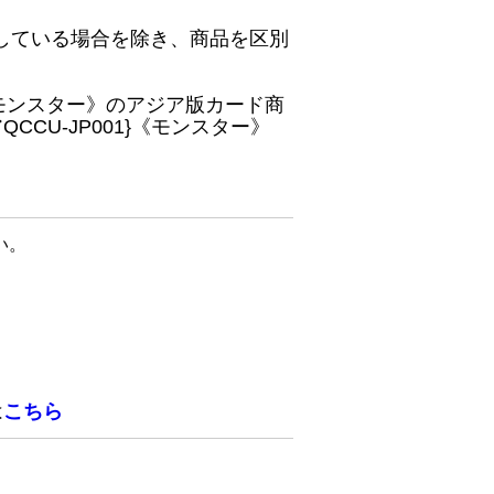
している場合を除き、商品を区別
}《モンスター》のアジア版カード商
CU-JP001}《モンスター》
い。
は
こちら