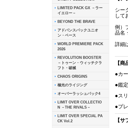
LIMITED PACK GX －ラー
シー
イエロー－
して
BEYOND THE BRAVE
例）
アドバンスパックユニオ
品名
ン・ベース
詳細
WORLD PREMIERE PACK
2026
REVOLUTION BOOSTER
【商
－トゥーン・ウィッチクラ
フト・破械
●カ
CHAOS ORIGINS
●鑑
極光のライジング
オーバーラッシュパック4
●ス
LIMIT OVER COLLECTIO
●プ
N －THE RIVALS－
LIMIT OVER SPECIAL PA
【サ
CK Vol.2