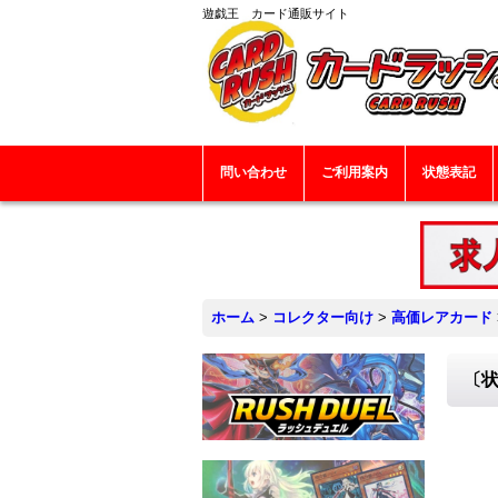
遊戯王 カード通販サイト
問い合わせ
ご利用案内
状態表記
ホーム
>
コレクター向け
>
高価レアカード
〔状