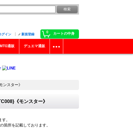
0
カートの中身
ログイン
新規登録
MTG通販
デュエマ通販
《モンスター》
C008}《モンスター》
ます。
の箇所を記載しております。