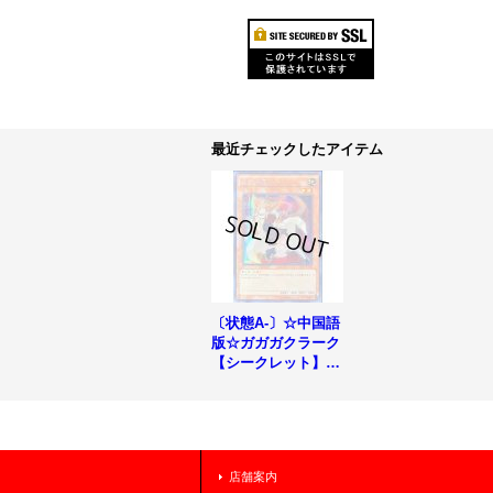
最近チェックしたアイテム
〔状態A-〕☆中国語
版☆ガガガクラーク
【シークレット】{C
BLZ-TC008}《モン
スター》
店舗案内