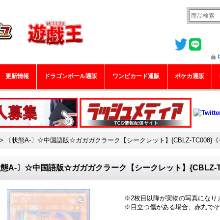
更新情報
ドラゴンボール通販
ワンピカード通販
ポケカ通販
>
〔状態A-〕☆中国語版☆ガガガクラーク【シークレット】{CBLZ-TC008}
態A-〕☆中国語版☆ガガガクラーク【シークレット】{CBLZ-T
※2枚目以降が実物の写真になり
※目立つ傷がある場合、赤丸でそ