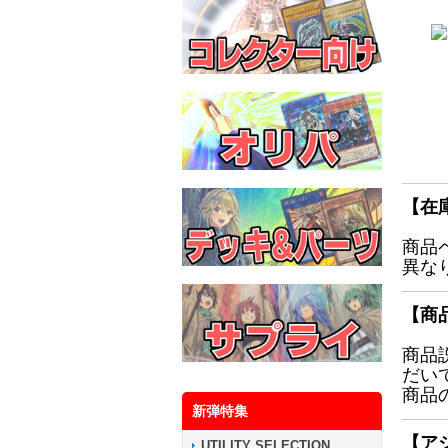
【在
商品
異な
【商
商品
だい
商品
新弾特集
【ア
UTILITY SELECTION