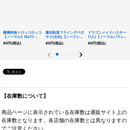
豪腕特急トロッコロッコ
爆走軌道フライングペガ
ドラゴンメイドハスキー
【ノーマル】{SLF1-
サス(左向)【シークレッ
(1人)【ノーマルパラレ
JP008}《モンスター》
ト】{QCAC-JP062}
ル】{SLF1-JP065}《融
80
円
(税込)
80
円
(税込)
80
円
(税込)
《モンスター》
合》
【在庫数について】
商品ページに表示されている在庫数は通販サイト上の
在庫数となります。各店舗の在庫数とは異なりますの
でご注意ください。