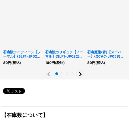
召喚獣ライディーン【ノ
召喚獣カリギュラ【ノー
召喚魔術(青)【スーパ
ーマル】{SLF1-JP023}
マル】{SLF1-JP022}
ー】{QCAC-JP058}
《融合》
《融合》
《魔法》
80
円
(税込)
180
円
(税込)
80
円
(税込)
【在庫数について】