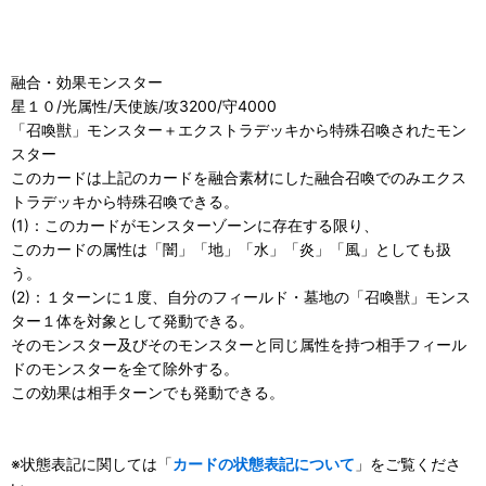
融合・効果モンスター
星１０/光属性/天使族/攻3200/守4000
「召喚獣」モンスター＋エクストラデッキから特殊召喚されたモン
スター
このカードは上記のカードを融合素材にした融合召喚でのみエクス
トラデッキから特殊召喚できる。
(1)：このカードがモンスターゾーンに存在する限り、
このカードの属性は「闇」「地」「水」「炎」「風」としても扱
う。
(2)：１ターンに１度、自分のフィールド・墓地の「召喚獣」モンス
ター１体を対象として発動できる。
そのモンスター及びそのモンスターと同じ属性を持つ相手フィール
ドのモンスターを全て除外する。
この効果は相手ターンでも発動できる。
※状態表記に関しては「
カードの状態表記について
」をご覧くださ