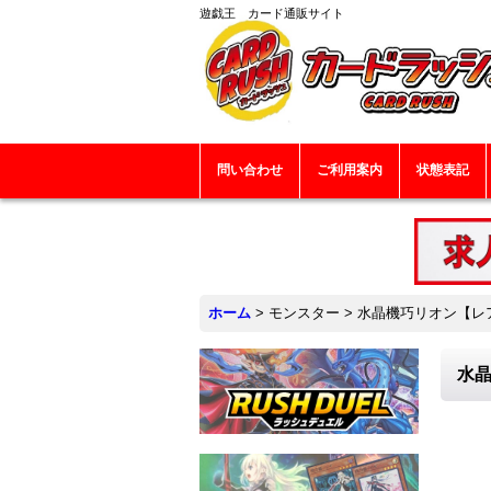
遊戯王 カード通販サイト
問い合わせ
ご利用案内
状態表記
ホーム
>
モンスター
>
水晶機巧リオン【レア】
水晶