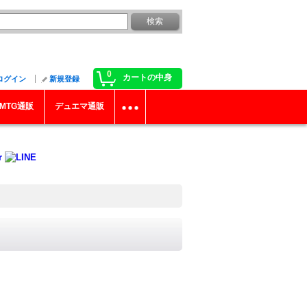
0
カートの中身
ログイン
新規登録
MTG通販
デュエマ通販