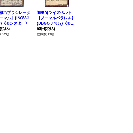
機巧プラシレータ
調星師ライズベルト
エキセントリックデー
水
ーマル】{INOV-J
【ノーマルパラレル】
モン【ノーマル】{SD
ア】
17}《モンスター》
{DBGC-JP037}《モン
31-JP020}《モンスタ
《
(税込)
スター》
50円
(税込)
ー》
120円
(税込)
80
 22枚
在庫数 49枚
在庫数 18枚
在庫