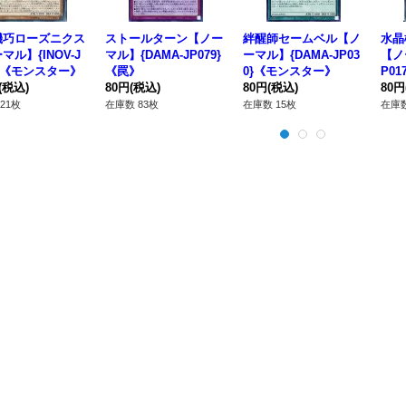
機巧ローズニクス
ストールターン【ノー
絆醒師セームベル【ノ
水晶
マル】{INOV-J
マル】{DAMA-JP079}
ーマル】{DAMA-JP03
【ノ
0}《モンスター》
《罠》
0}《モンスター》
P0
(税込)
80円
(税込)
80円
(税込)
80円
21枚
在庫数 83枚
在庫数 15枚
在庫数