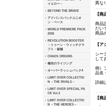
異な
イエロー－
BEYOND THE BRAVE
【商
アドバンスパックユニオ
ン・ベース
商品
だい
WORLD PREMIERE PACK
商品
2026
REVOLUTION BOOSTER
【ア
－トゥーン・ウィッチクラ
フト・破械
シー
CHAOS ORIGINS
して
極光のライジング
例）
オーバーラッシュパック4
品名
LIMIT OVER COLLECTIO
N －THE RIVALS－
詳細
LIMIT OVER SPECIAL PA
CK Vol.2
【商
LIMIT OVER COLLECTIO
N －THE HEROES－