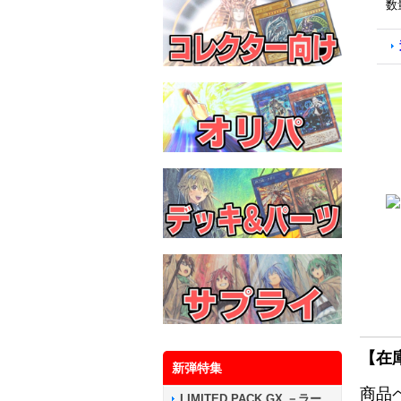
数
【在
新弾特集
商品
LIMITED PACK GX －ラー