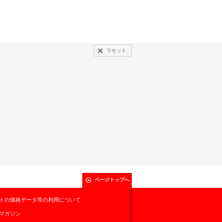
リセット
ページトップへ
トの価格データ等の利用について
マガジン