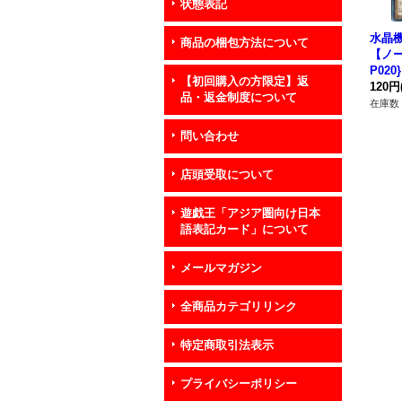
状態表記
水晶
商品の梱包方法について
【ノー
P02
【初回購入の方限定】返
120円
品・返金制度について
在庫数 
問い合わせ
店頭受取について
遊戯王「アジア圏向け日本
語表記カード」について
メールマガジン
全商品カテゴリリンク
特定商取引法表示
プライバシーポリシー