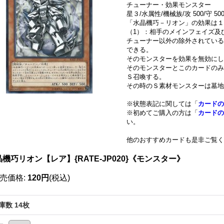
チューナー・効果モンスター
星３/水属性/機械族/攻 500/守 50
「水晶機巧－リオン」の効果は１
（1）：相手のメインフェイズ及
チューナー以外の除外されている
できる。
そのモンスターを効果を無効に
そのモンスターとこのカードのみ
Ｓ召喚する。
その時のＳ素材モンスターは墓地
※状態表記に関しては「
カードの
※初めてご購入の方は「
カードの
い。
他のおすすめカードも是非ご覧く
機巧リオン【レア】{RATE-JP020}《モンスター》
売価格
:
120円
(税込)
庫数 14枚