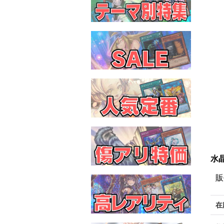
水晶
販
在