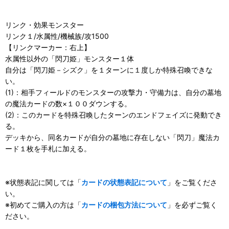
リンク・効果モンスター
リンク１/水属性/機械族/攻1500
【リンクマーカー：右上】
水属性以外の「閃刀姫」モンスター１体
自分は「閃刀姫－シズク」を１ターンに１度しか特殊召喚できな
い。
(1)：相手フィールドのモンスターの攻撃力・守備力は、自分の墓地
の魔法カードの数×１００ダウンする。
(2)：このカードを特殊召喚したターンのエンドフェイズに発動でき
る。
デッキから、同名カードが自分の墓地に存在しない「閃刀」魔法カ
ード１枚を手札に加える。
※状態表記に関しては「
カードの状態表記について
」をご覧くださ
い。
※初めてご購入の方は「
カードの梱包方法について
」を必ずご覧く
ださい。