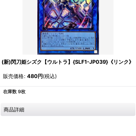
(新)閃刀姫シズク【ウルトラ】{SLF1-JP039}《リンク》
販売価格
:
480
円
(税込)
在庫数 9枚
商品詳細