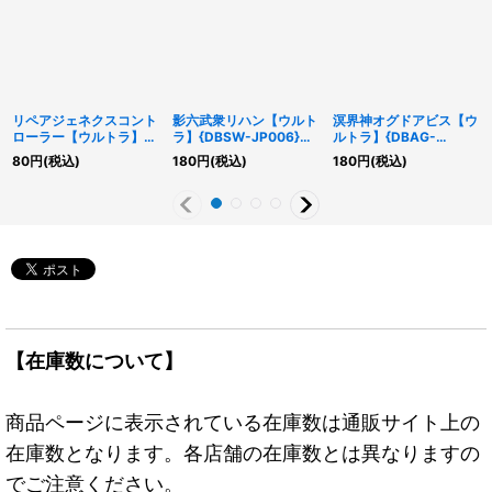
リペアジェネクスコント
影六武衆リハン【ウルト
溟界神オグドアビス【ウ
ローラー【ウルトラ】
ラ】{DBSW-JP006}
ルトラ】{DBAG-
{TW01-JP051}《リン
《融合》
JP009}《モンスター》
80
円
(税込)
180
円
(税込)
180
円
(税込)
ク》
【在庫数について】
商品ページに表示されている在庫数は通販サイト上の
在庫数となります。各店舗の在庫数とは異なりますの
でご注意ください。