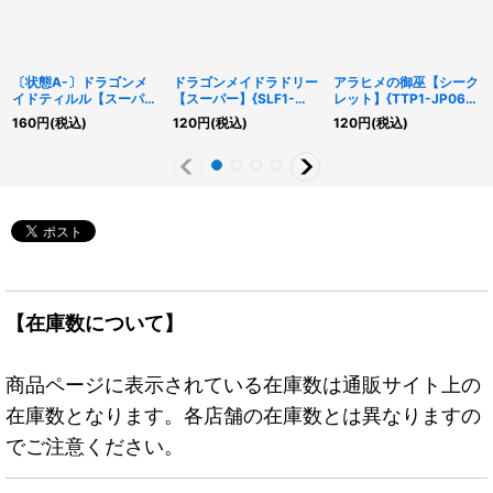
〔状態A-〕ドラゴンメ
ドラゴンメイドラドリー
アラヒメの御巫【シーク
イドティルル【スーパ
【スーパー】{SLF1-
レット】{TTP1-JP064}
ー】{SLF1-JP060}《モ
JP058}《モンスター》
《儀式》
160
円
(税込)
120
円
(税込)
120
円
(税込)
ンスター》
【在庫数について】
商品ページに表示されている在庫数は通販サイト上の
在庫数となります。各店舗の在庫数とは異なりますの
でご注意ください。