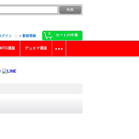
0
カートの中身
ログイン
新規登録
MTG通販
デュエマ通販