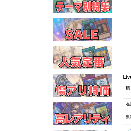
Li
販
在
数