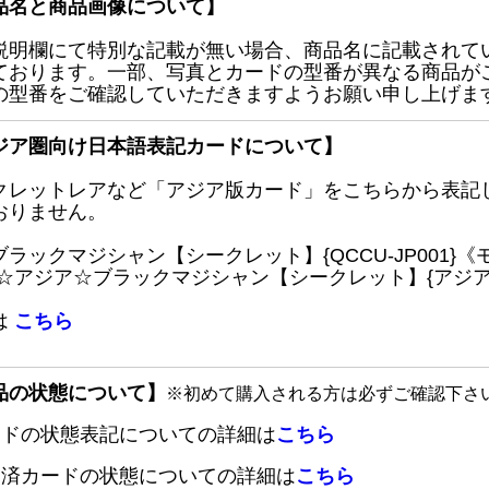
品名と商品画像について】
説明欄にて特別な記載が無い場合、商品名に記載されて
ております。一部、写真とカードの型番が異なる商品が
の型番をご確認していただきますようお願い申し上げま
ジア圏向け日本語表記カードについて】
クレットレアなど「アジア版カード」をこちらから表記
おりません。
ブラックマジシャン【シークレット】{QCCU-JP001
 ☆アジア☆ブラックマジシャン【シークレット】{アジアQC
は
こちら
品の状態について】
※初めて購入される方は必ずご確認下さ
ードの状態表記についての詳細は
こちら
定済カードの状態についての詳細は
こちら