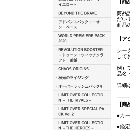
【商
イエロー－
商品
BEYOND THE BRAVE
だい
アドバンスパックユニオ
商品
ン・ベース
WORLD PREMIERE PACK
【ア
2026
REVOLUTION BOOSTER
シー
－トゥーン・ウィッチクラ
して
フト・破械
例）
CHAOS ORIGINS
品名
極光のライジング
詳細
オーバーラッシュパック4
LIMIT OVER COLLECTIO
N －THE RIVALS－
【商
LIMIT OVER SPECIAL PA
CK Vol.2
●カ
LIMIT OVER COLLECTIO
●鑑
N －THE HEROES－