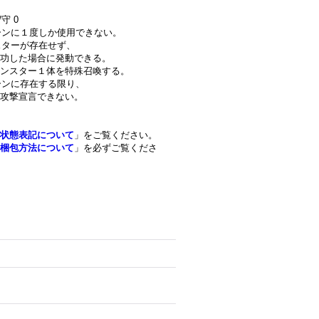
守 0
ターンに１度しか使用できない。
スターが存在せず、
功した場合に発動できる。
ンスター１体を特殊召喚する。
ーンに存在する限り、
攻撃宣言できない。
状態表記について
」をご覧ください。
梱包方法について
」を必ずご覧くださ