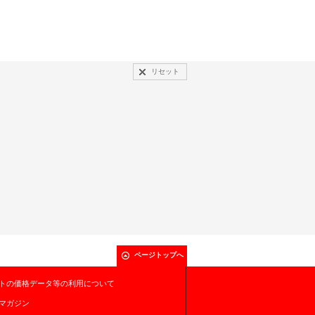
リセット
ページトップへ
トの価格データ等の利用について
マガジン