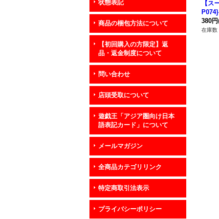
状態表記
【スー
P07
380円
商品の梱包方法について
在庫数 
【初回購入の方限定】返
品・返金制度について
問い合わせ
店頭受取について
遊戯王「アジア圏向け日本
語表記カード」について
メールマガジン
全商品カテゴリリンク
特定商取引法表示
プライバシーポリシー