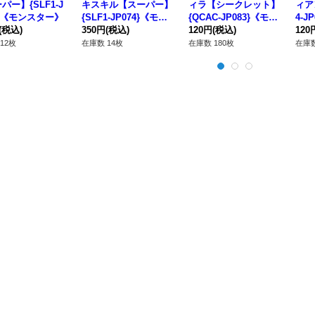
パー】{SLF1-J
キスキル【スーパー】
ィラ【シークレット】
ィア
4}《モンスター》
{SLF1-JP074}《モン
{QCAC-JP083}《モン
4-J
(税込)
スター》
350円
(税込)
スター》
120円
(税込)
120
12枚
在庫数 14枚
在庫数 180枚
在庫数