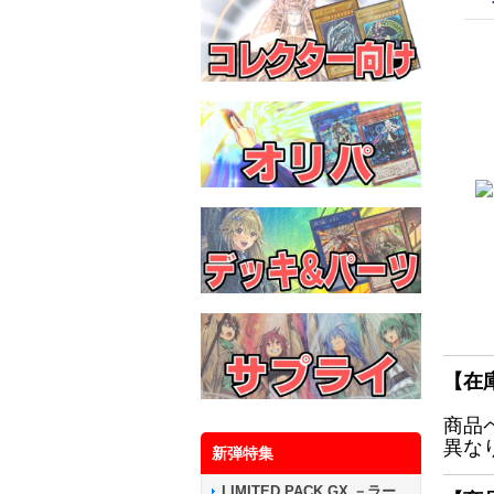
【在
商品
異な
新弾特集
LIMITED PACK GX －ラー