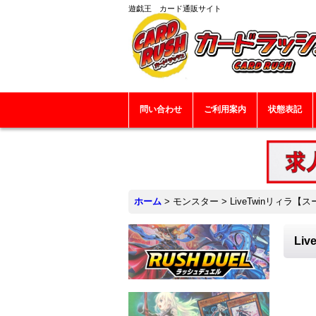
遊戯王 カード通販サイト
問い合わせ
ご利用案内
状態表記
ホーム
>
モンスター
>
LiveTwinリィラ【
Li