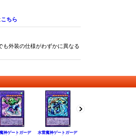
は
こちら
でも外装の仕様がわずかに異なる
魔神ゲートガーデ
水雷魔神ゲートガーデ
EvilTwinsキスキルリ
〔