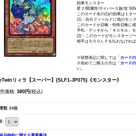
効果モンスター
星２/闇属性/サイバース族/攻 500/
このカード名の(1)の効果は１
(1)：自分フィールドに他のモン
このカードが召喚・特殊召喚に成
手札・デッキから「キスキル」モ
(2)：このカードがモンスターゾ
相手は５００ＬＰを払わなければ
※状態表記に関しては「
カードの
※初めてご購入の方は「
カードの
い。
veTwinリィラ【スーパー】{SLF1-JP075}《モンスター》
売価格
:
380円
(税込)
庫数 34枚
量
:
返品特約に関する重要事項