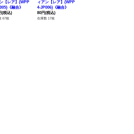
ン【レア】{WPP
ィアン【レア】{WPP
ィラ【クォーターセン
☆
P005}《融合》
4-JP006}《融合》
チュリーシークレッ
【
円
(税込)
80円
(税込)
ト】{QCAC-JP083}
680円
(税込)
0
64
《モンスター》
け
 67枚
在庫数 17枚
在庫数 33枚
在庫