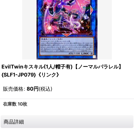
EvilTwinキスキル(1人/帽子有)【ノーマルパラレル】
{SLF1-JP079}《リンク》
販売価格
:
80
円
(税込)
在庫数 10枚
商品詳細