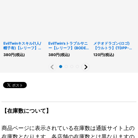
EvilTwinキスキル(1人/
EvilTwin'sトラブルサニ
メテオドラゴン(ロゴ)
帽子有)【レリーフ】
ー【レリーフ】{BODE-
【ウルトラ】{TDPP-
{SLF1-JP079}《リン
JP051}《リンク》
JP010}《モンスター》
380
円
(税込)
380
円
(税込)
120
円
(税込)
ク》
【在庫数について】
商品ページに表示されている在庫数は通販サイト上の
在庫数となります。各店舗の在庫数とは異なりますの