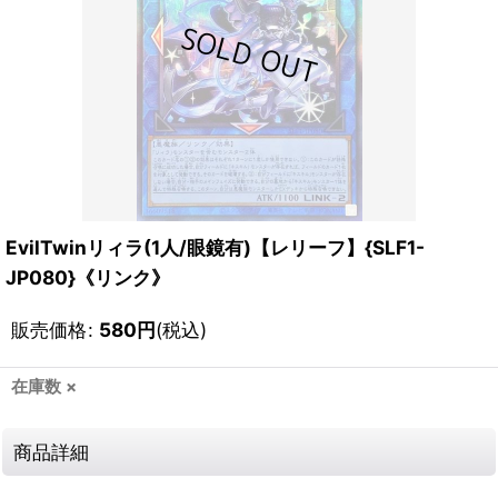
EvilTwinリィラ(1人/眼鏡有)【レリーフ】{SLF1-
JP080}《リンク》
販売価格
:
580
円
(税込)
在庫数 ×
商品詳細