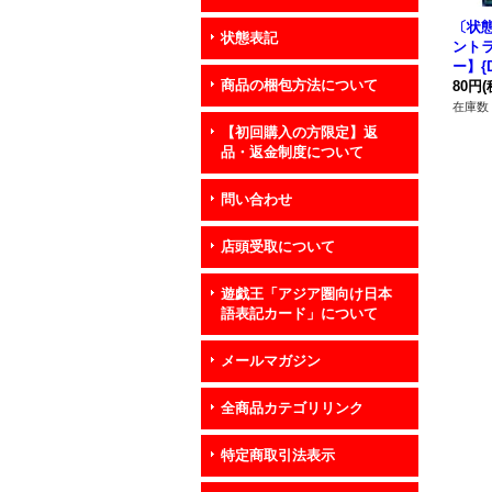
〔状態
状態表記
ント
ー】{D
商品の梱包方法について
《魔
80円
(
在庫数 
【初回購入の方限定】返
品・返金制度について
問い合わせ
店頭受取について
遊戯王「アジア圏向け日本
語表記カード」について
メールマガジン
全商品カテゴリリンク
特定商取引法表示