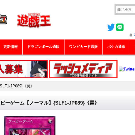
更新情報
ドラゴンボール通販
ワンピカード通販
ポケカ通販
F1-JP089}《罠》
ビーゲーム【ノーマル】{SLF1-JP089}《罠》