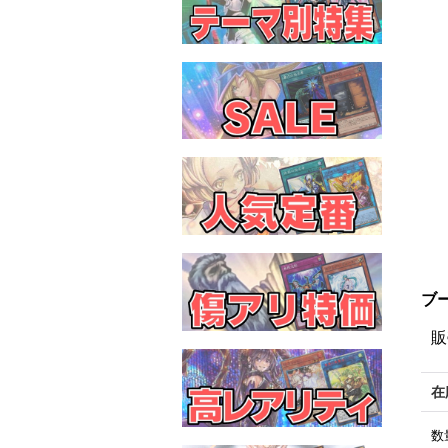
ブー
販
在
数