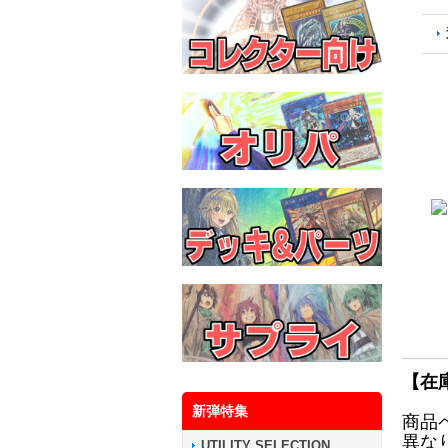
【在
新弾特集
商品
異な
UTILITY SELECTION