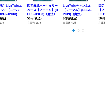
B〕LiveTwinエ
閃刀機構ハーキュリー
LiveTwinチャンネル
閃刀
ランス【スーパ
ベース【ノーマル】{D
【ノーマル】{DBGI-J
【ノ
BGI-JP018}
BDS-JP037}《魔法》
P019}《魔法》
P0
法》
税込)
50円
(税込)
80円
(税込)
50円
3枚
在庫数 26枚
在庫数 40枚
在庫数