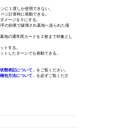
ターンに１度しか使用できない。
メージ計算時に発動できる。
ダメージを０にする。
が相手の効果で破壊され墓地へ送られた場
墓地の通常罠カードを２枚まで対象とし
ットする。
ットしたターンでも発動できる。
状態表記について
」をご覧ください。
梱包方法について
」を必ずご覧くださ