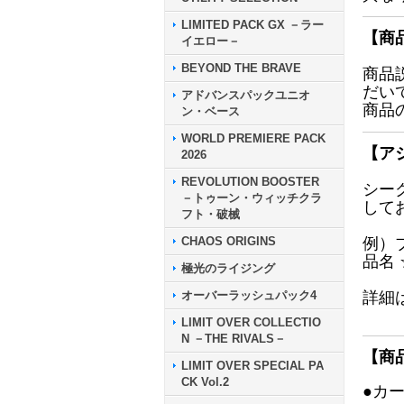
LIMITED PACK GX －ラー
【商
イエロー－
BEYOND THE BRAVE
商品
だい
アドバンスパックユニオ
商品
ン・ベース
WORLD PREMIERE PACK
【ア
2026
REVOLUTION BOOSTER
シー
－トゥーン・ウィッチクラ
して
フト・破械
CHAOS ORIGINS
例）
品名
極光のライジング
オーバーラッシュパック4
詳細
LIMIT OVER COLLECTIO
N －THE RIVALS－
【商
LIMIT OVER SPECIAL PA
CK Vol.2
●カ