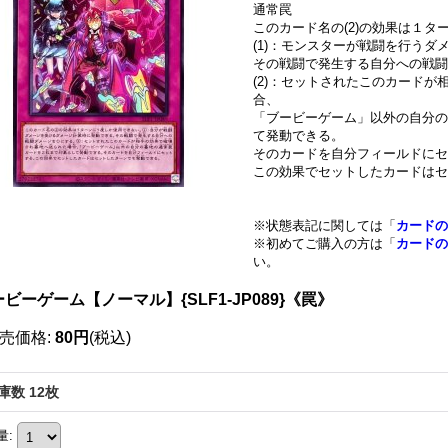
通常罠
このカード名の(2)の効果は１
(1)：モンスターが戦闘を行うダ
その戦闘で発生する自分への戦闘
(2)：セットされたこのカード
合、
「ブービーゲーム」以外の自分の
て発動できる。
そのカードを自分フィールドにセ
この効果でセットしたカードはセ
※状態表記に関しては「
カードの
※初めてご購入の方は「
カードの
い。
ビーゲーム【ノーマル】{SLF1-JP089}《罠》
売価格
:
80円
(税込)
庫数 12枚
量
: