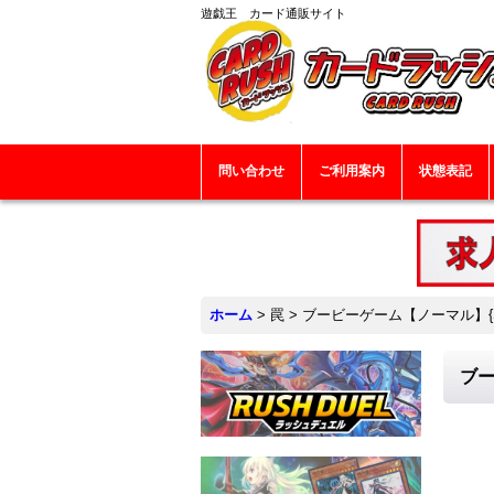
遊戯王 カード通販サイト
問い合わせ
ご利用案内
状態表記
ホーム
>
罠
>
ブービーゲーム【ノーマル】{SL
ブー