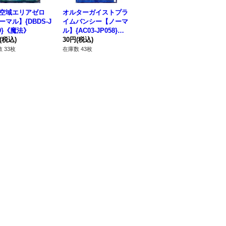
空域エリアゼロ
オルターガイストプラ
オルターガイストペリ
オ
ーマル】{DBDS-J
イムバンシー【ノーマ
ネトレータ【レア】{D
イ
39}《魔法》
ル】{AC03-JP058}
UNE-JP010}《モンス
ーマ
(税込)
《リンク》
30円
(税込)
ター》
80円
(税込)
9
80
 33枚
在庫数 43枚
在庫数 44枚
在庫