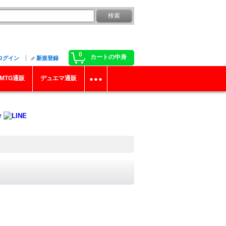
0
カートの中身
ログイン
新規登録
MTG通販
デュエマ通販