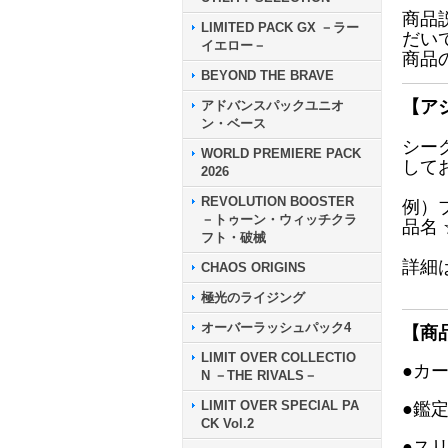
商品
LIMITED PACK GX －ラー
だい
イエロー－
商品
BEYOND THE BRAVE
【ア
アドバンスパックユニオ
ン・ベース
シー
WORLD PREMIERE PACK
して
2026
REVOLUTION BOOSTER
例）
－トゥーン・ウィッチクラ
品名
フト・破械
詳細
CHAOS ORIGINS
極光のライジング
オーバーラッシュパック4
【商
LIMIT OVER COLLECTIO
●カ
N －THE RIVALS－
LIMIT OVER SPECIAL PA
●鑑
CK Vol.2
●ス