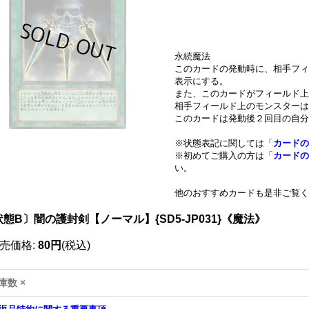
永続魔法
このカードの発動時に、相手フィ
表示にする。
また、このカードがフィールド上
相手フィールド上のモンスターは
このカードは発動後２回目の自分
※状態表記に関しては「
カードの
※初めてご購入の方は「
カードの
い。
他のおすすめカードも是非ご覧く
態B〕闇の護封剣【ノーマル】{SD5-JP031}《魔法》
売価格
:
80円
(税込)
庫数 ×