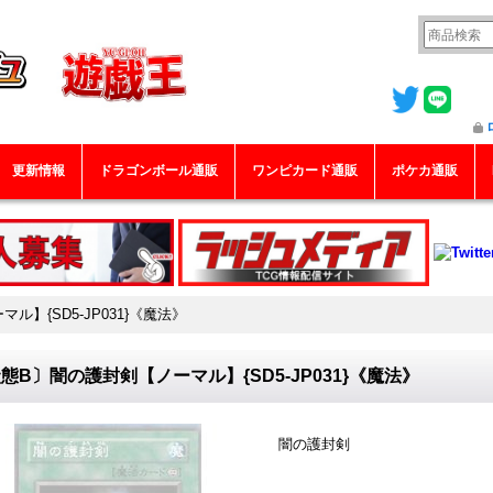
更新情報
ドラゴンボール通販
ワンピカード通販
ポケカ通販
】{SD5-JP031}《魔法》
態B〕闇の護封剣【ノーマル】{SD5-JP031}《魔法》
闇の護封剣