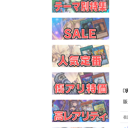
〔状
販
在