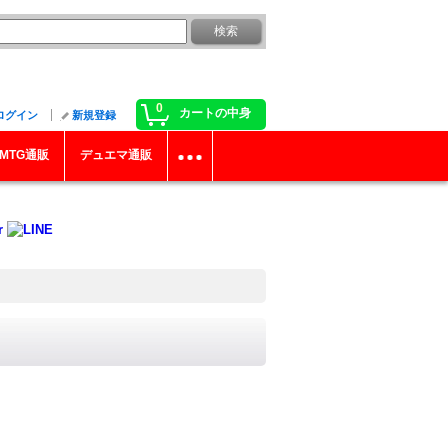
0
カートの中身
ログイン
新規登録
MTG通販
デュエマ通販