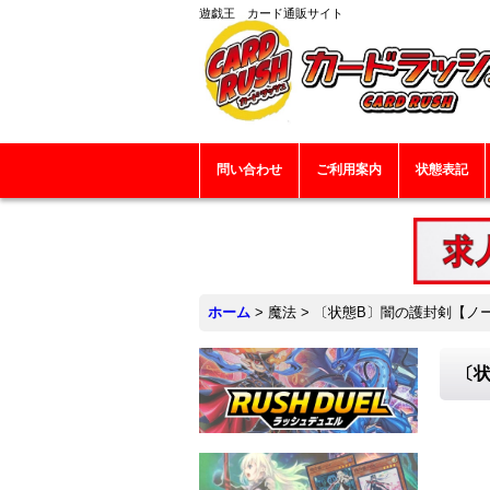
遊戯王 カード通販サイト
問い合わせ
ご利用案内
状態表記
ホーム
>
魔法
>
〔状態B〕闇の護封剣【ノーマル
〔状