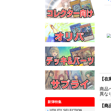
【在
商品
異な
新弾特集
【商
UTILITY SELECTION