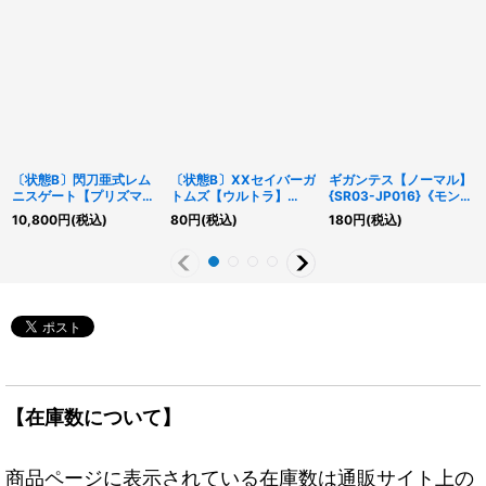
〔状態B〕閃刀亜式レム
〔状態B〕XXセイバーガ
ギガンテス【ノーマル】
ニスゲート【プリズマテ
トムズ【ウルトラ】
{SR03-JP016}《モンス
ィックシークレット】
{ANPR-JP044}《シン
ター》
10,800
円
(税込)
80
円
(税込)
180
円
(税込)
{DUAD-JP069}《魔
クロ》
法》
【在庫数について】
商品ページに表示されている在庫数は通販サイト上の