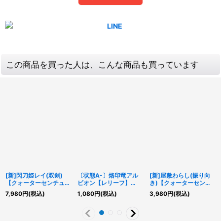
この商品を買った人は、こんな商品も買っています
[新]閃刀姫レイ(双剣)
〔状態A-〕烙印竜アル
[新]屋敷わらし(振り向
【クォーターセンチュリ
ビオン【レリーフ】
き)【クォーターセンチ
ーシークレット】
{LIOV-JP033}《融合》
ュリーシークレット】
7,980
円
(税込)
1,080
円
(税込)
3,980
円
(税込)
{QCAC-JP008}《モン
{QCAC-JP051}《モン
スター》
スター》