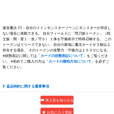
速攻魔法 (1)：自分のメインモンスターゾーンにモンスターが存在し
ない場合に発動できる。 自分フィールドに「閃刀姫トークン」（戦
士族・闇・星１・攻／守０） １体を守備表示で特殊召喚する。 この
トークンはリリースできない。 自分の墓地に魔法カードが３枚以上
存在する場合、 そのトークンの攻撃力・守備力は１５００になる。
※状態表記に関しては「
カードの状態表記について
」をご覧くださ
い。 ※初めてご購入の方は「
カードの梱包方法について
」を必ずご
覧ください。
返品特約に関する重要事項
再入荷を知らせる
お気に入り登録