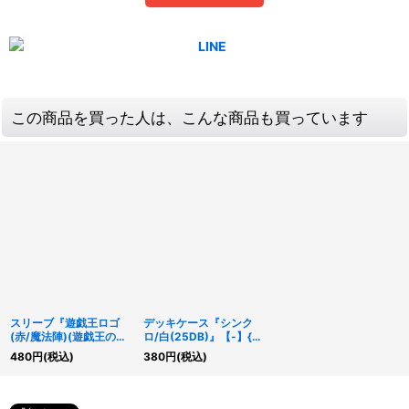
この商品を買った人は、こんな商品も買っています
スリーブ『遊戯王ロゴ
デッキケース『シンク
(赤/魔法陣)(遊戯王の
ロ/白(25DB)』【-】{-}
日)』20枚入り【-】{-}
《その他》
480
円
(税込)
380
円
(税込)
《スリーブ》