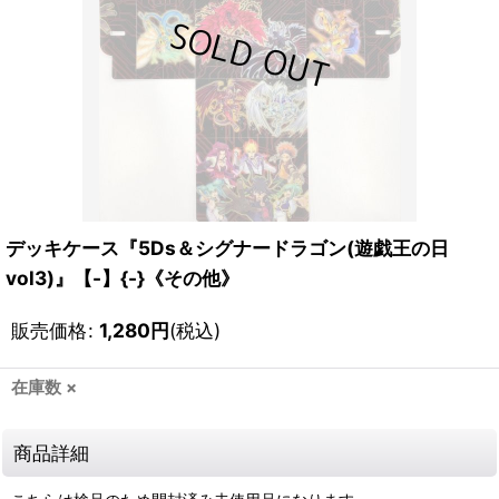
デッキケース『5Ds＆シグナードラゴン(遊戯王の日
vol3)』【-】{-}《その他》
販売価格
:
1,280
円
(税込)
在庫数 ×
商品詳細