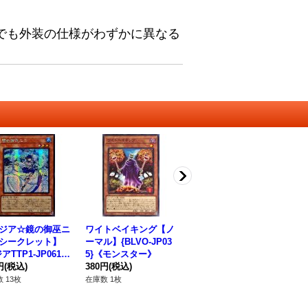
でも外装の仕様がわずかに異なる
ジア☆鏡の御巫ニ
ワイトベイキング【ノ
〔状態A-〕ダウナード
強
シークレット】
ーマル】{BLVO-JP03
マジシャン【クォータ
マ
アTTP1-JP061}
5}《モンスター》
ーセンチュリーシーク
JP
ンスター》
円
(税込)
380円
(税込)
レット】{RC04-JP03
550円
(税込)
12
6}《エクシーズ》
 13枚
在庫数 1枚
在庫数 9枚
在庫