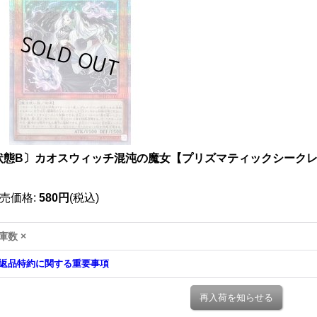
状態B〕カオスウィッチ混沌の魔女【プリズマティックシークレット】
》
売価格
:
580円
(税込)
庫数 ×
返品特約に関する重要事項
再入荷を知らせる