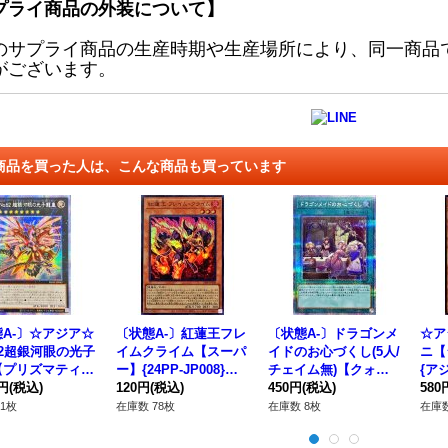
プライ商品の外装について】
のサプライ商品の生産時期や生産場所により、同一商品
がございます。
商品を買った人は、こんな商品も買っています
A-〕☆アジア☆
〔状態A-〕紅蓮王フレ
〔状態A-〕ドラゴンメ
☆ア
62超銀河眼の光子
イムクライム【スーパ
イドのお心づくし(5人/
ニ【
【プリズマティッ
ー】{24PP-JP008}
チェイム無)【クォー
{アジ
ークレット】{ア
0円
(税込)
《モンスター》
120円
(税込)
ターセンチュリーシー
450円
(税込)
《モ
580
HY-JP043}
クレット】{QCAC-JP
1枚
在庫数 78枚
在庫数 8枚
在庫数
クシーズ》
066}《魔法》