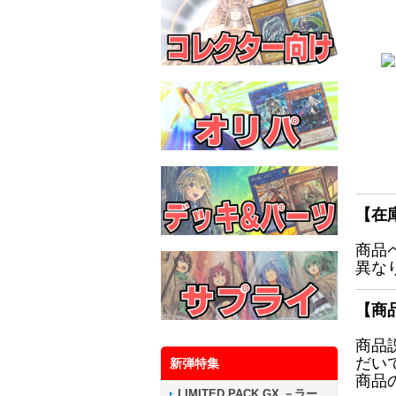
【在
商品
異な
【商
商品
だい
新弾特集
商品
LIMITED PACK GX －ラー