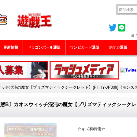
更新情報
ドラゴンボール通販
ワンピカード通販
ポケカ通販
ッチ混沌の魔女【プリズマティックシークレット】{PHHY-JP009}《モンス
態B〕カオスウィッチ混沌の魔女【プリズマティックシークレット】
》
☆キズ有特価☆