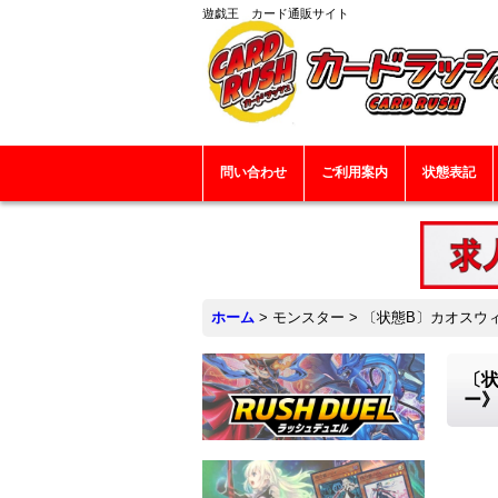
遊戯王 カード通販サイト
問い合わせ
ご利用案内
状態表記
ホーム
>
モンスター
>
〔状態B〕カオスウィ
〔状
ー