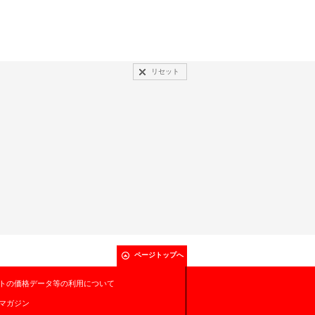
リセット
ページトップへ
トの価格データ等の利用について
マガジン