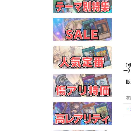
〔
ー
販
在