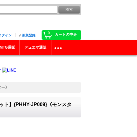
0
カートの中身
ログイン
新規登録
MTG通販
デュエマ通販
ター》
{PHHY-JP009}《モンスタ