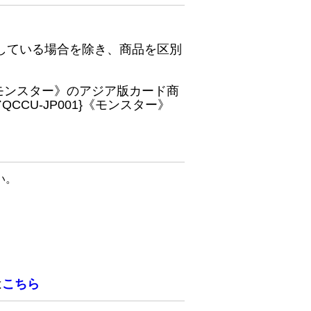
している場合を除き、商品を区別
}《モンスター》のアジア版カード商
CU-JP001}《モンスター》
い。
は
こちら