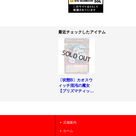
最近チェックしたアイテム
〔状態B〕カオスウ
ィッチ混沌の魔女
【プリズマティック
シークレット】{PH
HY-JP009}《モンス
ター》
店舗案内
ホーム