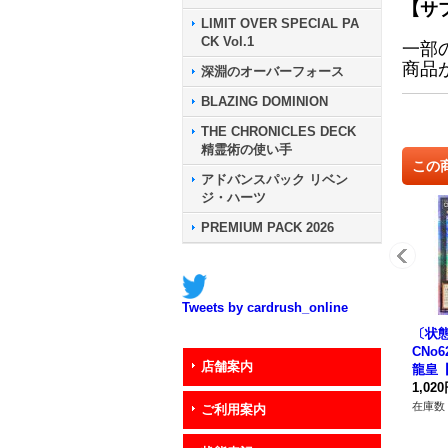
【サ
LIMIT OVER SPECIAL PA
CK Vol.1
一部
商品
深淵のオーバーフォース
BLAZING DOMINION
THE CHRONICLES DECK
精霊術の使い手
この
アドバンスパック リベン
ジ・ハーツ
PREMIUM PACK 2026
Tweets by cardrush_online
〔状態
CNo
店舗案内
龍皇
クシ
1,02
ジアPH
在庫数 
ご利用案内
《エ