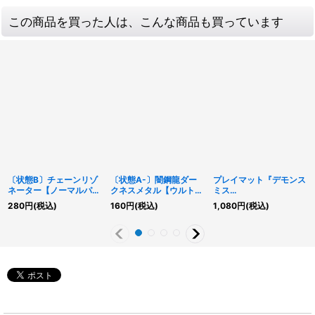
この商品を買った人は、こんな商品も買っています
〔状態B〕チェーンリゾ
〔状態A-〕闇鋼龍ダー
プレイマット『デモンス
ネーター【ノーマルパラ
クネスメタル【ウルト
ミス
レル】{SPHR-JP018}
ラ】{VJMP-JP148}
(YCSJ2024OSAKA)』
280
円
(税込)
160
円
(税込)
1,080
円
(税込)
《モンスター》
《リンク》
【-】{-}《プレイマッ
ト》